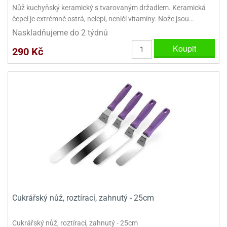
ooby-
Nůž kuchyňský keramický s tvarovaným držadlem. Keramická
rezové
oo
čepel je extrémně ostrá, nelepí, neničí vitamíny. Nože jsou…
krajovačky
Naskladňujeme do 2 týdnů
o
noušky
Koupit
290 Kč
pongeBoba
o
noušky
ar
rs
ězdné
lky
o
noušky
per
rio
Cukrářský nůž, roztírací, zahnutý - 25cm
o
noušky
Cukrářský nůž, roztírací, zahnutý - 25cm
oulů