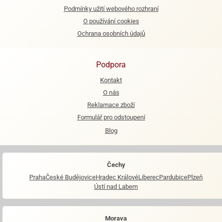
Podmínky užití webového rozhraní
O používání cookies
Ochrana osobních údajů
Podpora
Kontakt
O nás
Reklamace zboží
Formulář pro odstoupení
Blog
Čechy
Praha
České Budějovice
Hradec Králové
Liberec
Pardubice
Plzeň
Ústí nad Labem
Morava