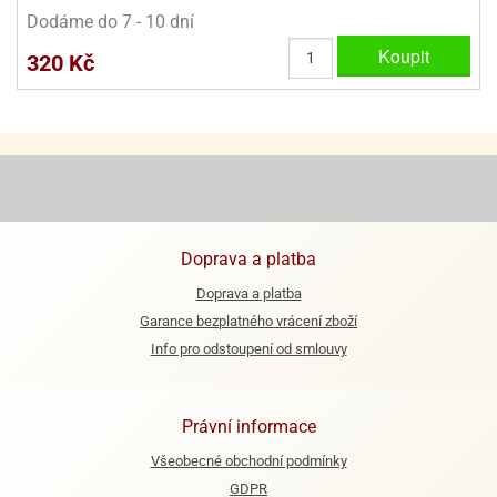
Dodáme do 7 - 10 dní
e
Koupit
320 Kč
urfs
o
noušky
apkové
troly
aw
trol
Doprava a platba
o
Doprava a platba
noušky
olls
Garance bezplatného vrácení zboží
Info pro odstoupení od smlouvy
olové
Právní informace
Všeobecné obchodní podmínky
GDPR