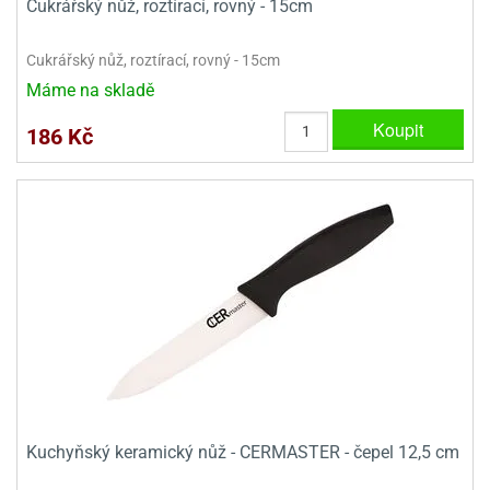
Cukrářský nůž, roztírací, rovný - 15cm
ady
o
krajovátek
noušky
imoňů
Cukrářský nůž, roztírací, rovný - 15cm
noce
Máme na skladě
nions
ady
Koupit
186 Kč
krajovátek
o
noušky
likonoce
necraft
klápěcí
o
rmičky
noušky
y
krajovátka
tle
ony
ětynky,
o
blihy
noušky
incezen
krajovátka
sney
lká
Kuchyňský keramický nůž - CERMASTER - čepel 12,5 cm
o
rníky
noušky