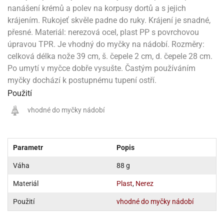
noční
rotechnika
uka
pět
gurky
hárky
nanášení krémů a polev na korpusy dortů a s jejich
ekt
nutí
roviny
obení
ambovací
roba
očné
měrky
čení
omůcky
jníky
ířátka
o
valování
rcování
try
leba
krájením. Rukojeť skvěle padne do ruky. Krájení je snadné,
oždí
tol
izu
ouka
ojany
noušky
ětce
zerty,
ouka
noční
přesné. Materiál: nerezová ocel, plast PP s povrchovou
nve
likonové
enášení
tbal
liéfní
jové
krářské
rry
dlé
ngerfood
ažovky
lení
plně
pět
oždí
obení
rmy
rtů
úpravou TPR. Je vhodný do myčky na nádobí. Rozměry:
dložky
nvice
že
tter
dlou
ěty
oždí
nvičky
azy
ort
hárky,
celková délka nože 39 cm, š. čepele 2 cm, d. čepele 28 cm.
rvou
leba
émy
ndlová
plně
san)
nbóny
zertů
likonové
nky
chyňské
o
lenky,
plně
Po umytí v myčce dobře vysušte. Častým používáním
ouka
íbory
omoce
rmy
že
noušky
kuté
límky
lebníky
eje
myčky dochází k postupnému tupení ostří.
émy
parace
íprava
llo
rvy
émy
dy
vy
chyňské
Použití
čení
líře
tty
lebovky
ky
rémy
nců
ztuhy
žky
pytky
eje
vhodné do myčky nádobí
rmosky
rtů
likonové
o
echy,
pět
plně
ruhadla,
tření
kavice
noušky
pojů
ky
ndle
rabky
žů
edá
rmelády,
echy,
dložky
echy,
echová
žemy
ndle
Parametr
Popis
áječe
kénka
ry
ndle
sla
ta
hucovací
Váha
88 g
ndlová
cy,
ady
echová
emo
kařské
sty,
ouka
dnosy
žů
hy
sla
roviny
Materiál
Plast
,
Nerez
omata
a
káčky
dtácky
krajovátka
pět
kařské
rty
Použití
vhodné do myčky nádobí
levy
pět
roviny
ojany
ploměry
pékací
krajovátka
lavu
azé
levy