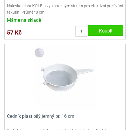
dlé
travin
ířata
Nálevka plast KOLB s vyjímatelným sítkem pro efektivní přelévání
ladící
o
tekutin. Průměr 8 cm.
reje
noušky
echové
krajovátka
Máme na skladě
áša
abičky
stliny
Koupit
57 Kč
edvěd
krajovátka
o
noušky
prava
dvídka
ú
krajovátka
nnie-
dovy
e-
krajovátka
ooh
o
tatní
noušky
ady
ckey
krajovátek
ouse
Cedník plast bílý jemný pr. 16 cm
tatní
nnie