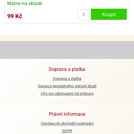
Máme na skladě
ooby-
rezové
oo
Koupit
krajovačky
99 Kč
o
noušky
pongeBoba
o
noušky
ar
rs
Doprava a platba
ězdné
Doprava a platba
lky
Garance bezplatného vrácení zboží
o
Info pro odstoupení od smlouvy
noušky
per
rio
Právní informace
o
Všeobecné obchodní podmínky
noušky
GDPR
oulů