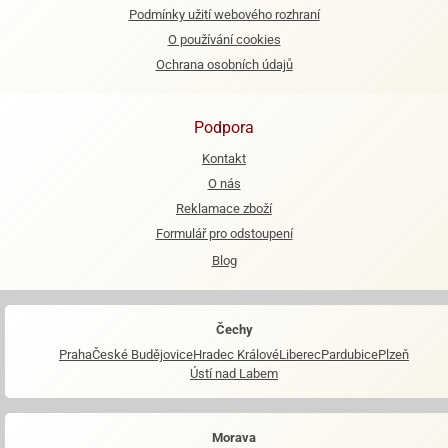
Podmínky užití webového rozhraní
e
O používání cookies
urfs
Ochrana osobních údajů
o
noušky
Podpora
apkové
troly
Kontakt
O nás
aw
Reklamace zboží
trol
Formulář pro odstoupení
o
Blog
noušky
olls
olové
Čechy
Praha
České Budějovice
Hradec Králové
Liberec
Pardubice
Plzeň
Ústí nad Labem
Morava