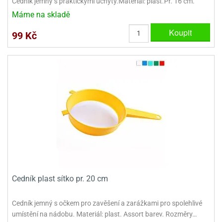
Cedník jemný s praktickými úchyty.Materiál: plast.Pr. 16 cm.
ady
o
Máme na skladě
krajovátek
noušky
imoňů
Koupit
99 Kč
noce
nions
ady
krajovátek
o
noušky
likonoce
necraft
klápěcí
o
rmičky
noušky
y
krajovátka
tle
ony
ětynky,
o
blihy
noušky
Cedník plast sítko pr. 20 cm
incezen
krajovátka
sney
lká
Cedník jemný s očkem pro zavěšení a zarážkami pro spolehlivé
o
umístění na nádobu. Materiál: plast. Assort barev. Rozměry…
rníky
noušky