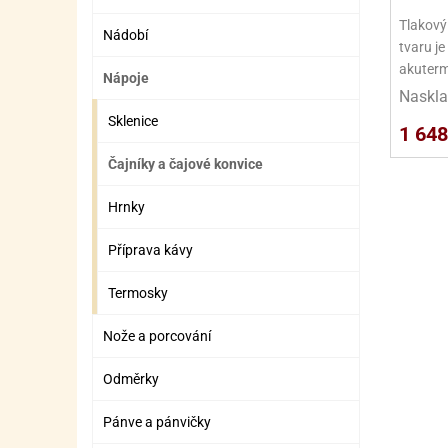
SURO
SUR
Tlakový
Nádobí
ŠLEH
ŠLE
tvaru j
akuterm
Nápoje
ZMR
Naskla
Sklenice
ŽEL
1 648
OSTA
OSTA
Čajníky a čajové konvice
Hrnky
Příprava kávy
Termosky
Nože a porcování
Odměrky
Pánve a pánvičky