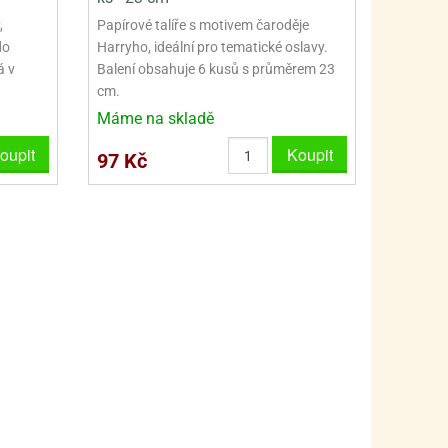
PRO FANOUŠKY ŠMOULŮ - THE SMURFS
SKLENĚNÉ DÓZY A LAHVE
,
Papírové talíře s motivem čaroděje
PRO FANOUŠKY TLAPKOVÉ PATROLY - PAW PATRO
VAKUOVÉ UCHOVÁNÍ POTRAVIN
do
Harryho, ideální pro tematické oslavy.
á v
Balení obsahuje 6 kusů s průměrem 23
PRO FANOUŠKY TROLLS - TROLOVÉ
PLECHOVÉ KRABIČKY
cm.
Máme na skladě
oupit
Koupit
97 Kč
BLIHY