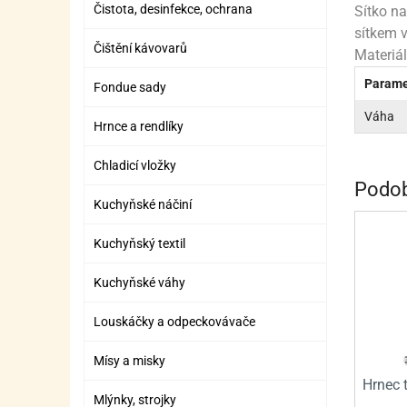
Čistota, desinfekce, ochrana
ZÁBAVNÉ HRAČKY, DOPLŇKY
VÝROBA SLIZU
BOXY A TAŠKY NA POMŮCKY
OTOČ
SILI
PŘEN
K
Sítko na
sítkem v
ZÁBAVNÍ PYROTECHNIKA
FLAMBOVACÍ PISTOL
SEPA
KO
Čištění kávovarů
Materiál
MLÉČ
ML
Parame
Fondue sady
Váha
MOUK
M
Hrnce a rendlíky
NÁPL
N
Chladicí vložky
Podob
OLEJ
Kuchyňské náčiní
OŘEC
O
Kuchyňský textil
OŘEC
O
Kuchyňské váhy
PEKA
PEK
Louskáčky a odpeckovávače
POLE
P
Mísy a misky
PŘÍS
PŘÍS
Hrnec 
Mlýnky, strojky