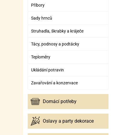
Příbory
Sady hrnců
Struhadla, škrabky a kráječe
Tácy, podnosy a podtácky
Teploměry
Ukládání potravin
Zavařování a konzervace
Domácí potřeby
Oslavy a party dekorace