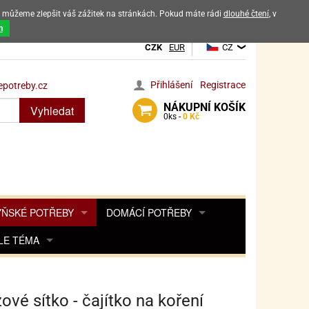
ak můžeme zlepšit váš zážitek na stránkách. Pokud máte rádi
dlouhé čtení
, v
dových výrobků
m
CZK
EUR
CZ
Přihlášení
Registrace
potreby.cz
NÁKUPNÍ
KOŠÍK
Vyhledat
0
ks -
0 Kč
ŇSKÉ POTŘEBY
DOMÁCÍ POTŘEBY
ŘENKY, KOŘENKY
LE TÉMA
DEKORACE DO BYTU
SAMOLEPKY NA 
TA, DESINFEKCE, OCHRANA
Y, POHÁDKY A HRY
PRO FANOUŠKY ANGRY BIRDS
DROBNOSTI DO DOMÁCNOSTI
OZENINY
TĚNÍ KÁVOVARŮ
PRO FANOUŠKY BARBIE
NAROZENINOVÉ SVÍČKY
KOŠÍKY
ové sítko - čajítko na koření