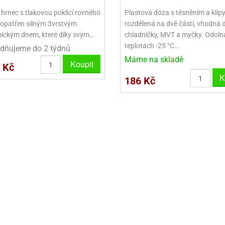
VINY NA DONUTY
OVINY NA DONUTY
POLEVA V PECKÁCH
GRILÁŠ (GRILIÁŽ)
VYKRAJOVÁTKA - VÁNOCE
 hrnec s tlakovou poklicí rovného
Plastová dóza s těsněním a klipy
AČKY A SMETANY
HAČKY A SMETANY
DRIP POLEVY
ZTUŽOVAČE ŠLEHAČKY
VYKRAJOVÁTKA - VELIKONOCE
e opatřen silným 3vrstvým
rozdělená na dvě části, vhodná 
ickým dnem, které díky svým…
chladničky, MVT a myčky. Odoln
ZLINY
ZMRZLINY
ROSTLINNÉ ŠLEHAČKY
VYKRAJOVÁTKA - ZVÍŘATA
teplotách -25 °C…
dňujeme do 2 týdnů
Máme na skladě
ATINY
ŽELATINY
ŽIVOČIŠNÉ ŠLEHAČKY
VYKRAJOVÁTKA - ROSTLINY
Koupit
 Kč
K
186 Kč
TNÍ CUKRÁŘSKÉ SUROVINY
TNÍ CUKRÁŘSKÉ SUROVINY
JEDLÉ CHLADÍCÍ SPREJE
VYKRAJOVÁTKA - DOPRAVA
VYKRAJOVÁTKA - BUDOVY
VYKRAJOVÁTKA - OSTATNÍ
SADY VYKRAJOVÁTEK - OSTATNÍ
SADY VYKRAJOVÁTEK - VÁNOCE
SADY VYKRAJOVÁTEK - VELIKONOCE
VYKLÁPĚCÍ FORMIČKY
VYKRAJOVÁTKA - HNĚTYNKY, NA KO