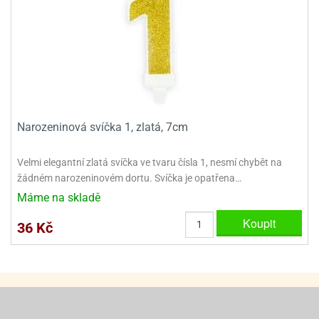
ady
o
krajovátek
noušky
imoňů
noce
nions
ady
krajovátek
o
noušky
likonoce
necraft
Narozeninová svíčka 1, zlatá, 7cm
klápěcí
o
rmičky
noušky
Velmi elegantní zlatá svíčka ve tvaru čísla 1, nesmí chybět na
y
žádném narozeninovém dor­tu. Svíčka je opatřena…
krajovátka
tle
Máme na skladě
ony
ětynky,
Koupit
36 Kč
o
blihy
noušky
incezen
krajovátka
sney
lká
o
rníky
noušky