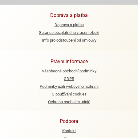
ooby-
rezové
oo
Doprava a platba
krajovačky
o
Doprava a platba
noušky
Garance bezplatného vrácení zboží
pongeBoba
Info pro odstoupení od smlouvy
o
noušky
ar
Právní informace
rs
Všeobecné obchodní podmínky
ězdné
GDPR
lky
Podmínky užití webového rozhraní
o
O používání cookies
noušky
Ochrana osobních údajů
per
rio
Podpora
o
noušky
Kontakt
oulů