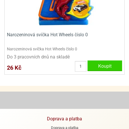
ady
o
krajovátek
noušky
imoňů
noce
nions
ady
Narozeninová svíčka Hot Wheels číslo 0
krajovátek
o
noušky
likonoce
Narozeninová svíčka Hot Wheels číslo 0
necraft
Do 3 pracovních dnů na skladě
klápěcí
o
Koupit
rmičky
noušky
26 Kč
y
krajovátka
tle
ony
ětynky,
o
blihy
noušky
incezen
krajovátka
sney
lká
Doprava a platba
o
rníky
noušky
Doprava a platba