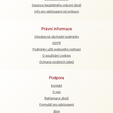
ooby-
Garance bezplatného vrácení zboží
rezové
oo
Info pro odstoupení od smlouvy
krajovačky
o
noušky
pongeBoba
Právní informace
Všeobecné obchodní podmínky
o
noušky
GDPR
ar
Podmínky užití webového rozhraní
rs
O používání cookies
Ochrana osobních údajů
ězdné
lky
o
Podpora
noušky
Kontakt
per
rio
O nás
Reklamace zboží
o
Formulář pro odstoupení
noušky
oulů
Blog