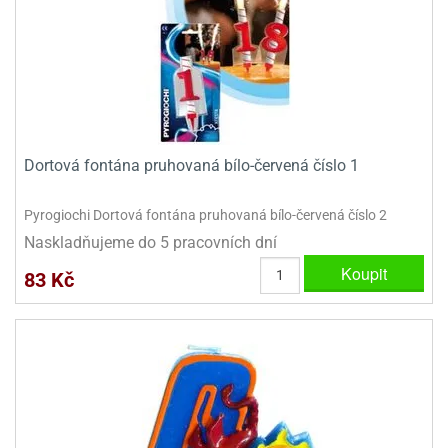
dlé
travin
ířata
ladící
o
reje
noušky
echové
krajovátka
áša
abičky
stliny
edvěd
krajovátka
o
Dortová fontána pruhovaná bílo-červená číslo 1
noušky
prava
dvídka
ú
krajovátka
Pyrogiochi Dortová fontána pruhovaná bílo-červená číslo 2
Naskladňujeme do 5 pracovních dní
nnie-
dovy
e-
Koupit
83 Kč
krajovátka
ooh
o
tatní
noušky
ady
ckey
krajovátek
ouse
tatní
nnie