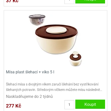
37 Kč
ady
o
krajovátek
noušky
imoňů
noce
nions
ady
krajovátek
o
noušky
likonoce
necraft
klápěcí
o
rmičky
noušky
y
krajovátka
tle
ony
Mísa plast šlehací + víko 5 l
ětynky,
o
Šlehací mísa s dvojitým víkem zaručí šlehání bez vystřikování
blihy
noušky
šlehaných potravin. Středovým víčkem můžete mísu následně…
incezen
krajovátka
sney
Naskladňujeme do 2 týdnů
lká
Koupit
o
277 Kč
rníky
noušky