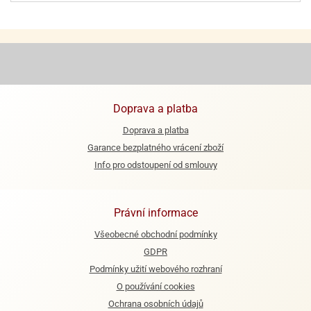
ooby-
rezové
oo
krajovačky
o
noušky
pongeBoba
o
Doprava a platba
noušky
Doprava a platba
ar
rs
Garance bezplatného vrácení zboží
Info pro odstoupení od smlouvy
ězdné
lky
Právní informace
o
noušky
Všeobecné obchodní podmínky
per
GDPR
rio
Podmínky užití webového rozhraní
o
O používání cookies
noušky
Ochrana osobních údajů
oulů