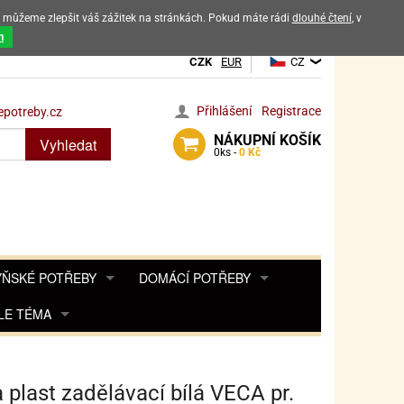
ak můžeme zlepšit váš zážitek na stránkách. Pokud máte rádi
dlouhé čtení
, v
dových výrobků
m
CZK
EUR
CZ
Přihlášení
Registrace
potreby.cz
NÁKUPNÍ
KOŠÍK
Vyhledat
0
ks -
0 Kč
ŇSKÉ POTŘEBY
DOMÁCÍ POTŘEBY
ŘENKY, KOŘENKY
LE TÉMA
DEKORACE DO BYTU
SAMOLEPKY NA 
TA, DESINFEKCE, OCHRANA
Y, POHÁDKY A HRY
PRO FANOUŠKY ANGRY BIRDS
DROBNOSTI DO DOMÁCNOSTI
OZENINY
TĚNÍ KÁVOVARŮ
PRO FANOUŠKY BARBIE
NAROZENINOVÉ SVÍČKY
KOŠÍKY
 plast zadělávací bílá VECA pr.