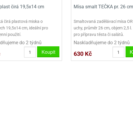
VINY NA DONUTY
OVINY NA DONUTY
POLEVA V PECKÁCH
GRILÁŠ (GRILIÁŽ)
VYKRAJOVÁTKA - VÁNOCE
plast čirá 19,5x14 cm
Mísa smalt TEČKA pr. 26 c
AČKY A SMETANY
HAČKY A SMETANY
DRIP POLEVY
ZTUŽOVAČE ŠLEHAČKY
VYKRAJOVÁTKA - VELIKONOCE
ká čirá plastová miska o
Smaltovaná zadělávací mísa OR
ZLINY
ZMRZLINY
ROSTLINNÉ ŠLEHAČKY
VYKRAJOVÁTKA - ZVÍŘATA
ch 19,5x14 cm, ideální pro
uchy, průměr 26 cm, objem 2,5 l. 
nní použití.
pro přípravu těsta či salátů.
ATINY
ŽELATINY
ŽIVOČIŠNÉ ŠLEHAČKY
VYKRAJOVÁTKA - ROSTLINY
dňujeme do 2 týdnů
Naskladňujeme do 2 týdnů
TNÍ CUKRÁŘSKÉ SUROVINY
TNÍ CUKRÁŘSKÉ SUROVINY
JEDLÉ CHLADÍCÍ SPREJE
VYKRAJOVÁTKA - DOPRAVA
Koupit
K
č
630 Kč
VYKRAJOVÁTKA - BUDOVY
VYKRAJOVÁTKA - OSTATNÍ
SADY VYKRAJOVÁTEK - OSTATNÍ
SADY VYKRAJOVÁTEK - VÁNOCE
SADY VYKRAJOVÁTEK - VELIKONOCE
VYKLÁPĚCÍ FORMIČKY
VYKRAJOVÁTKA - HNĚTYNKY, NA KO