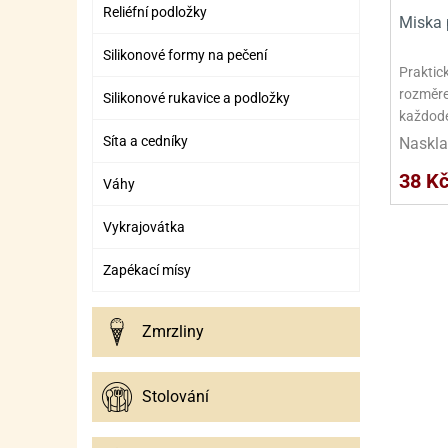
SURO
SUR
Reliéfní podložky
Miska 
ŠLEH
ŠLE
Silikonové formy na pečení
Praktic
ZMR
rozměre
Silikonové rukavice a podložky
každode
ŽEL
Síta a cedníky
Naskla
OSTA
OSTA
38 K
Váhy
Vykrajovátka
Zapékací mísy
Zmrzliny
Stolování