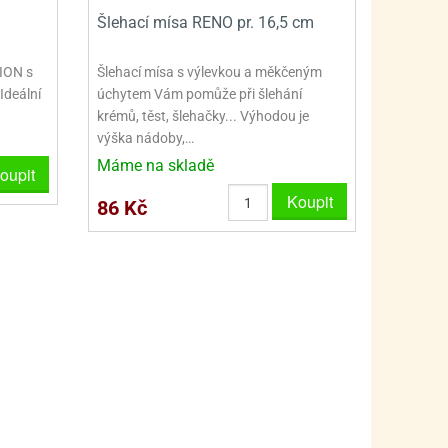
PRO FANOUŠKY ŠMOULŮ - THE SMURFS
SKLENĚNÉ DÓZY A LAHVE
m
Šlehací mísa RENO pr. 16,5 cm
PRO FANOUŠKY TLAPKOVÉ PATROLY - PAW PATRO
VAKUOVÉ UCHOVÁNÍ POTRAVIN
ION s
Šlehací mísa s výlevkou a měkčeným
PRO FANOUŠKY TROLLS - TROLOVÉ
PLECHOVÉ KRABIČKY
Ideální
úchytem Vám pomůže při šlehání
krémů, těst, šlehačky... Výhodou je
výška nádoby,…
Máme na skladě
oupit
Koupit
86 Kč
BLIHY