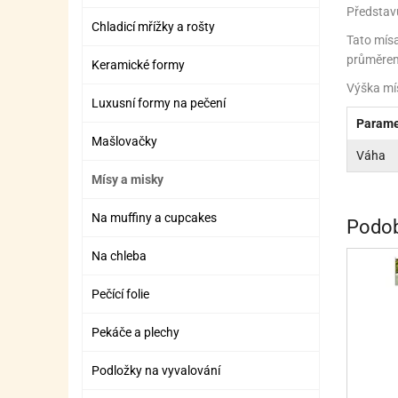
ZÁBAVNÉ HRAČKY, DOPLŇKY
VÝROBA SLIZU
BOXY A TAŠKY NA POMŮCKY
OTOČ
SILI
PŘEN
K
Představu
Chladicí mřížky a rošty
Tato mísa
ZÁBAVNÍ PYROTECHNIKA
FLAMBOVACÍ PISTOL
SEPA
KO
průměrem 
Keramické formy
MLÉČ
ML
Výška mís
Luxusní formy na pečení
MOUK
M
Parame
Mašlovačky
NÁPL
N
Váha
Mísy a misky
OLEJ
Na muffiny a cupcakes
OŘEC
O
Podob
Na chleba
OŘEC
O
PEKA
PEK
Pečící folie
POLE
P
Pekáče a plechy
PŘÍS
PŘÍS
Podložky na vyvalování