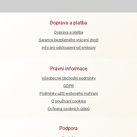
e
urfs
Doprava a platba
o
Doprava a platba
noušky
apkové
Garance bezplatného vrácení zboží
troly
Info pro odstoupení od smlouvy
aw
trol
Právní informace
o
Všeobecné obchodní podmínky
noušky
GDPR
olls
Podmínky užití webového rozhraní
olové
O používání cookies
Ochrana osobních údajů
Podpora