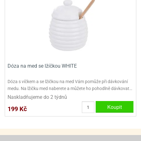
ooby-
rezové
oo
krajovačky
o
noušky
pongeBoba
o
noušky
ar
Dóza na med se lžíčkou WHITE
rs
ězdné
Dóza s víčkem a se lžičkou na med Vám pomůže při dávkování
lky
medu. Na lžičku med naberete a můžete ho pohodlně dávkovat…
o
Naskladňujeme do 2 týdnů
noušky
Koupit
199 Kč
per
rio
o
noušky
oulů