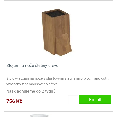
dlé
travin
ířata
ladící
o
reje
noušky
echové
krajovátka
áša
abičky
stliny
edvěd
krajovátka
o
noušky
prava
dvídka
ú
krajovátka
nnie-
Stojan na nože štětiny dřevo
dovy
e-
krajovátka
ooh
Stylový stojan na nože s plastovými štětinami pro ochranu ostří,
vyrobený z bambusového dřeva.
o
tatní
noušky
Naskladňujeme do 2 týdnů
ady
ckey
Koupit
756 Kč
krajovátek
ouse
tatní
nnie