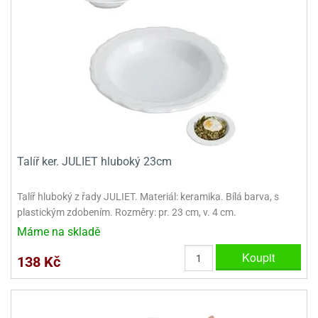
ady
o
krajovátek
noušky
imoňů
noce
nions
ady
krajovátek
o
noušky
likonoce
necraft
klápěcí
o
Talíř ker. JULIET hluboký 23cm
rmičky
noušky
y
krajovátka
tle
Talíř hluboký z řady JULIET. Materiál: keramika. Bílá barva, s
ony
plastickým zdobením. Rozměry: pr. 23 cm, v. 4 cm.
ětynky,
Máme na skladě
o
blihy
noušky
Koupit
138 Kč
incezen
krajovátka
sney
lká
o
rníky
noušky