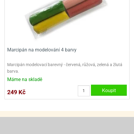
e
urfs
o
noušky
apkové
troly
Marcipán na modelování 4 barvy
aw
trol
Marcipán modelovací barevný - červená, růžová, zelená a žlutá
barva.
o
Máme na skladě
noušky
olls
Koupit
249 Kč
olové