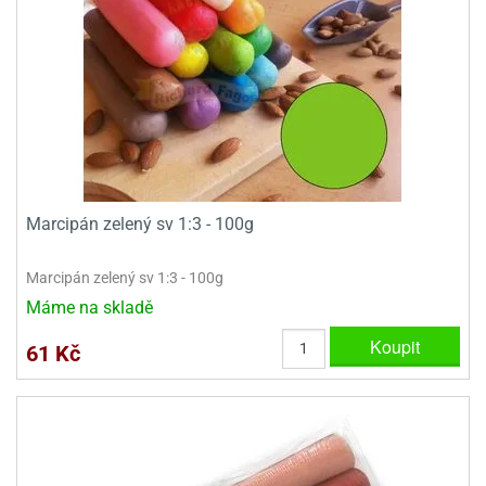
ooby-
rezové
oo
krajovačky
o
noušky
pongeBoba
o
noušky
ar
Marcipán zelený sv 1:3 - 100g
rs
ězdné
Marcipán zelený sv 1:3 - 100g
lky
Máme na skladě
o
Koupit
61 Kč
noušky
per
rio
o
noušky
oulů