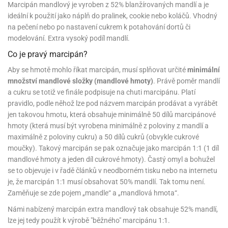
korace
chyňský
rmy
rvy
nfety
rození
Marcipán mandlový je vyroben z 52% blanžírovaných mandlí a je
o
rozeniny
nbóny
koláda
til
pírové
dlá
kladnění
iskovačky
nce
aní
ěrky
ojany
minka
blony
ideální k použití jako náplň do pralinek, cookie nebo koláčů. Vhodný
dlá
zerty
noušky
strobalení
šlovačky
lové
ůžová)
rousky
korace
eativní
rozeninové
korace
ansfer
na pečení nebo po nastavení cukrem k potahování dortů či
gry
chyňské
rvy,
ňky
tchwork
akový
dlé
oření
atba
uhy
achtle
ffiny
vercové
íčky
gináty
ie
rds
sy
gát
modelování. Extra vysoký podíl mandlí.
hy
nály
lovky
dlý
tlačovače
nec
rvy
strobalení
dložky
pír
ta
sky
rty
lky
rusy
Co je pravý marcipán?
fóny
kr
o
koládové
uskáčky
koládu
sky
dlé
uzdra
délka
stelky
o
gináty
astové
noušky
levy
xy
krářské
Aby se hmotě mohlo říkat marcipán, musí splňovat určité
minimální
kuskové
stýmy
lky
íčky
že
dlá
dložky
mperování
rbie
a
peckovávače
pět
žky
lečky
dnostranné
obení
xky
množství mandlové složky (mandlové hmoty)
. Právě poměr mandlí
hárky
kr
pidla
oko
kolády
ffiny
rozeninové
rty
pět
a cukru se totiž ve finále podpisuje na chuti marcipánu. Platí
ubičky
rty,
parační
o
ansfer
sy
dlé
a
lky
pání
etce
líře
íčky
o
dlá
pravidlo, podle něhož lze pod názvem marcipán prodávat a vyrábět
sky
rozeninové
ata
koládové
noušky
ie
pcakes
xy
ffiny
likonové
uky
pět
pidla
rozeninové
íčky
jen takovou hmotu, která obsahuje minimálně 50 dílů marcipánové
rpusy
rs
sky
pichovače
oustranné
koládové
lování
ňaty
rmy
ajky
íčky
laky
chucené
hmoty (která musí být vyrobena minimálně z poloviny z mandlí a
uta)
a
pět
korace
pcakes
bileum
sky
pichy
d
likonové
kolády
ýnky,
lotovary
leba
talické
maximálně z poloviny cukru) a 50 dílů cukrů (obvykle cukrové
opisky
zvánky
rmičky
rtové
kao
rty
rmy
o
rojky
dlé
dlé
krářské
a
moučky). Takový marcipán se pak označuje jako marcipán 1:1 (1 díl
lentýn
laky
íčky
rt
pírové
šíčky
noušky
čící
levy
rvy
ajky
šíčky
leba
ra
mandlové hmoty a jeden díl cukrové hmoty). Častý omyl a bohužel
lavy
mifreda
va
likonové
slice
dobí
pět
rtnite
ie
likonoce
akao
se to objevuje i v řadě článků v neodborném tisku nebo na internetu
até
ojany
rmičky
rkové
nbóny
áškové
korace
ormy
stěry
bavné
čení
pět
xy
pět
ření
rtové
je, že marcipán 1:1 musí obsahovat 50% mandlí. Tak tomu není.
korace
poje
pět
o
káče
koládky
dobí
noce
pět
ačky,
áva
ntány
rty
delování
Zaměňuje se zde pojem „mandle“ a „mandlová hmota“.
noušky
alinky
achové
rcipánu
ormy
léb
lování
plňky
éčné
šky
bavné
oxy
že
áty
pět
ozen
echy
čka,
poje
lloween
rvy
ření
noce
Námi nabízený marcipán extra mandlový tak obsahuje 52% mandlí,
roviny
ačky,
rtové
likonové
edové
korační
ámky
atky
bavní
ffiny
můcky
plňky
lze jej tedy použít k výrobě "běžného" marcipánu 1:1.
ířecí
sky
rmy
šky
rcování
dložky
lenice
ože
dba
álovství)
ametový
pyty
éčné