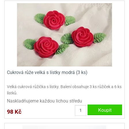
ady
o
krajovátek
noušky
imoňů
noce
nions
ady
krajovátek
o
noušky
likonoce
necraft
klápěcí
o
rmičky
noušky
y
Cukrová růže velká s lístky modrá (3 ks)
krajovátka
tle
ony
Velká cukrová růžička s lístky. Balení obsahuje 3 ks růžiček a 6 ks
ětynky,
lístků.
o
blihy
noušky
Naskladňujeme každou lichou středu
incezen
Koupit
krajovátka
98 Kč
sney
lká
o
rníky
noušky