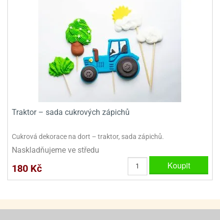
ooby-
rezové
oo
krajovačky
o
noušky
pongeBoba
o
noušky
ar
rs
Traktor – sada cukrových zápichů
ězdné
lky
Cukrová dekorace na dort – traktor, sada zápichů.
Naskladňujeme ve středu
o
noušky
Koupit
180 Kč
per
rio
o
noušky
oulů