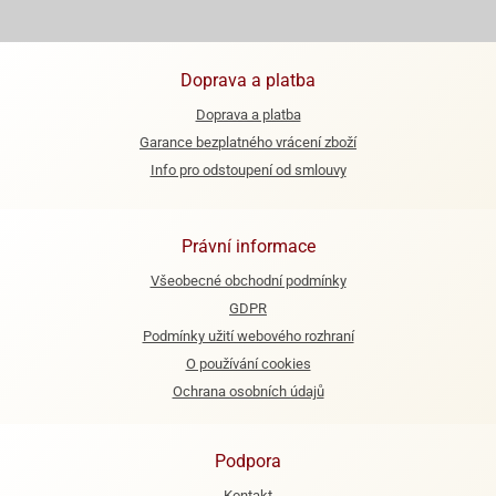
e
urfs
Doprava a platba
o
Doprava a platba
noušky
Garance bezplatného vrácení zboží
apkové
troly
Info pro odstoupení od smlouvy
aw
trol
Právní informace
o
Všeobecné obchodní podmínky
noušky
GDPR
olls
Podmínky užití webového rozhraní
olové
O používání cookies
Ochrana osobních údajů
Podpora
Kontakt