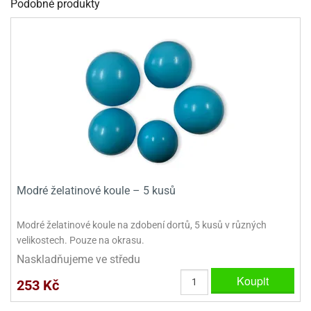
Podobné produkty
dlé
travin
ířata
ladící
o
reje
noušky
echové
krajovátka
áša
abičky
stliny
edvěd
krajovátka
o
noušky
prava
dvídka
ú
krajovátka
nnie-
dovy
e-
Modré želatinové koule – 5 kusů
krajovátka
ooh
Modré želatinové koule na zdobení dortů, 5 kusů v různých
o
tatní
noušky
velikostech. Pouze na okrasu.
ady
ckey
Naskladňujeme ve středu
krajovátek
ouse
Koupit
253 Kč
tatní
nnie