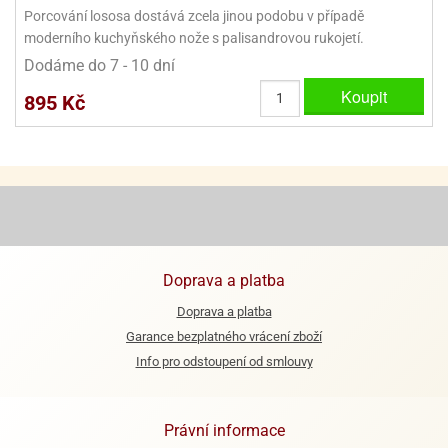
ooby-
Porcování lososa dostává zcela jinou podobu v případě
rezové
oo
moderního kuchyňského nože s palisandrovou rukojetí.
krajovačky
Dodáme do 7 - 10 dní
o
noušky
Koupit
895 Kč
pongeBoba
o
noušky
ar
rs
ězdné
lky
Doprava a platba
o
Doprava a platba
noušky
Garance bezplatného vrácení zboží
per
Info pro odstoupení od smlouvy
rio
o
noušky
Právní informace
oulů