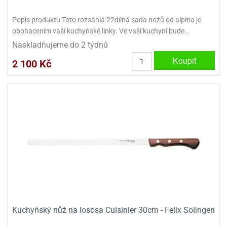
ady
o
krajovátek
noušky
Popis produktu Tato rozsáhlá 22dílná sada nožů od alpina je
imoňů
obohacením vaší kuchyňské linky. Ve vaší kuchyni bude…
noce
Naskladňujeme do 2 týdnů
nions
ady
Koupit
2 100 Kč
krajovátek
o
noušky
likonoce
necraft
klápěcí
o
rmičky
noušky
y
krajovátka
tle
ony
ětynky,
o
blihy
noušky
incezen
krajovátka
sney
lká
Kuchyňský nůž na lososa Cuisinier 30cm - Felix Solingen
o
rníky
noušky