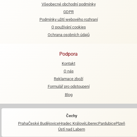
Všeobecné obchodní podmínky
e
GDPR
urfs
Podmínky užití webového rozhraní
O používání cookies
o
noušky
Ochrana osobních údajů
apkové
troly
Podpora
aw
Kontakt
trol
O nás
o
Reklamace zboží
noušky
Formulář pro odstoupení
olls
Blog
olové
Čechy
Praha
České Budějovice
Hradec Králové
Liberec
Pardubice
Plzeň
Ústí nad Labem