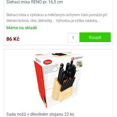
Šlehací mísa RENO pr. 16,5 cm
dlé
travin
ířata
ladící
o
reje
noušky
echové
krajovátka
Šlehací mísa s výlevkou a měkčeným úchytem Vám pomůže při
áša
abičky
šlehání krémů, těst, šlehačky... Výhodou je výška nádoby,…
stliny
Máme na skladě
edvěd
krajovátka
Koupit
86 Kč
o
noušky
prava
dvídka
ú
krajovátka
nnie-
dovy
e-
krajovátka
ooh
o
tatní
noušky
ady
ckey
krajovátek
ouse
tatní
nnie
Sada nožů v dřevěném stojanu 22 ks