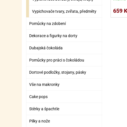
SURO
SUR
659 
Vypichovače tvary, zvířata, předměty
ŠLEH
ŠLE
ZMR
Pomůcky na zdobení
ŽEL
Dekorace a figurky na dorty
OSTA
OSTA
Dubajská čokoláda
Pomůcky pro práci s čokoládou
Dortové podložky, stojany, pásky
Vše na makronky
Cake pops
Stěrky a špachtle
Pilky a nože