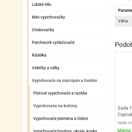
ZÁBAVNÉ HRAČKY, DOPLŇKY
VÝROBA SLIZU
BOXY A TAŠKY NA POMŮCKY
OTOČ
SILI
PŘEN
K
Lidské tělo
Parame
ZÁBAVNÍ PYROTECHNIKA
FLAMBOVACÍ PISTOL
SEPA
KO
Mini vypichovačky
Váha
MLÉČ
ML
Otiskovačky
MOUK
M
Patchwork vytlačovače
Podob
NÁPL
N
Rádélka
OLEJ
Válečky a války
OŘEC
O
Vypichovače na marcipán a fondán
OŘEC
O
Pístové vypichovače a razítka
PEKA
PEK
Vypichovače na květiny
Sada f
POLE
P
Cupcak
Vypichovače písmena a číslice
PŘÍS
PŘÍS
Sada vy
Máme 
Vypichovače bordury, okraje, krajky