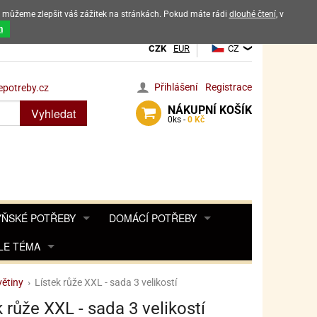
ak můžeme zlepšit váš zážitek na stránkách. Pokud máte rádi
dlouhé čtení
, v
dových výrobků
m
CZK
EUR
CZ
Přihlášení
Registrace
potreby.cz
NÁKUPNÍ
KOŠÍK
Vyhledat
0
ks -
0 Kč
ŇSKÉ POTŘEBY
DOMÁCÍ POTŘEBY
ŘENKY, KOŘENKY
LE TÉMA
DEKORACE DO BYTU
SAMOLEPKY NA 
TA, DESINFEKCE, OCHRANA
Y, POHÁDKY A HRY
PRO FANOUŠKY ANGRY BIRDS
DROBNOSTI DO DOMÁCNOSTI
ětiny
›
Lístek růže XXL - sada 3 velikostí
OZENINY
TĚNÍ KÁVOVARŮ
PRO FANOUŠKY BARBIE
NAROZENINOVÉ SVÍČKY
KOŠÍKY
k růže XXL - sada 3 velikostí