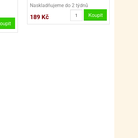
PRO FANOUŠKY ŠMOULŮ - THE SMURFS
SKLENĚNÉ DÓZY A LAHVE
Naskladňujeme do 2 týdnů
PRO FANOUŠKY TLAPKOVÉ PATROLY - PAW PATRO
VAKUOVÉ UCHOVÁNÍ POTRAVIN
Koupit
189 Kč
oupit
PRO FANOUŠKY TROLLS - TROLOVÉ
PLECHOVÉ KRABIČKY
BLIHY