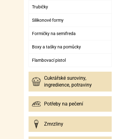
Trubičky
Silikonové formy
Formičky na semifreda
Boxy a tašky na pomůcky
Flambovací pistol
Cukrářské suroviny,
ingredience, potraviny
Potřeby na pečení
Zmrzliny