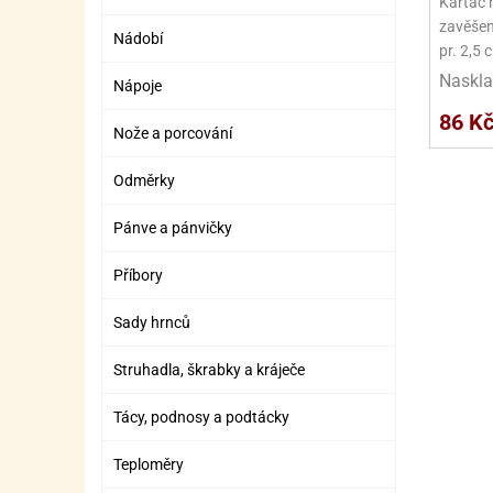
Kartáč n
SURO
SUR
zavěšení
Nádobí
ŠLEH
ŠLE
pr. 2,5 
Naskla
Nápoje
ZMR
86 K
Nože a porcování
ŽEL
OSTA
OSTA
Odměrky
Pánve a pánvičky
Příbory
Sady hrnců
Struhadla, škrabky a kráječe
Tácy, podnosy a podtácky
Teploměry