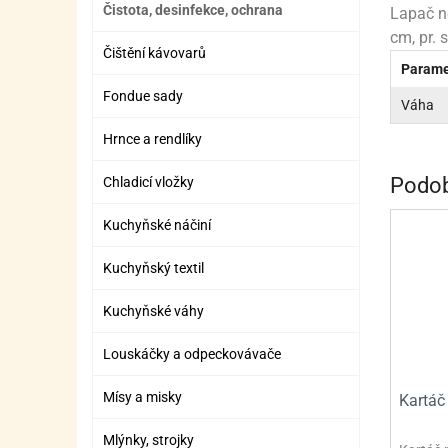
Čistota, desinfekce, ochrana
ZÁBAVNÉ HRAČKY, DOPLŇKY
VÝROBA SLIZU
BOXY A TAŠKY NA POMŮCKY
OTOČ
SILI
PŘEN
K
Lapač ne
cm, pr. 
ZÁBAVNÍ PYROTECHNIKA
FLAMBOVACÍ PISTOL
SEPA
KO
Čištění kávovarů
Parame
MLÉČ
ML
Fondue sady
Váha
MOUK
M
Hrnce a rendlíky
NÁPL
N
Podob
Chladicí vložky
OLEJ
Kuchyňské náčiní
OŘEC
O
Kuchyňský textil
OŘEC
O
Kuchyňské váhy
PEKA
PEK
Louskáčky a odpeckovávače
POLE
P
Mísy a misky
Kartáč 
PŘÍS
PŘÍS
Mlýnky, strojky