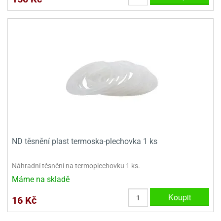
ooby-
rezové
oo
krajovačky
o
noušky
pongeBoba
o
noušky
ar
rs
ězdné
lky
ND těsnění plast termoska-plechovka 1 ks
o
noušky
Náhradní těsnění na termoplechovku 1 ks.
per
Máme na skladě
rio
Koupit
16 Kč
o
noušky
oulů