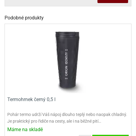
dlé
travin
ířata
ladící
o
reje
noušky
echové
krajovátka
Podobné produkty
áša
abičky
stliny
edvěd
krajovátka
o
noušky
prava
dvídka
ú
krajovátka
nnie-
dovy
e-
krajovátka
ooh
o
Termohrnek černý 0,5 l
tatní
noušky
ady
ckey
Pohár termo udrží Váš nápoj dlouho teplý nebo naopak chladný.
krajovátek
ouse
Je praktický pro řidiče na cesty, ale i na běžné pití…
tatní
Máme na skladě
nnie