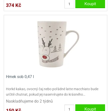
Koupit
ady
o
374 Kč
krajovátek
noušky
imoňů
noce
nions
ady
krajovátek
o
noušky
likonoce
necraft
klápěcí
o
rmičky
noušky
y
krajovátka
tle
ony
ětynky,
Hrnek sob 0,47 l
o
blihy
noušky
Horké kakao, ovocný čaj nebo pořádné latte macchiato bude
incezen
určitě chutnat, pokud jej naservírujete do krásného…
krajovátka
sney
lká
Naskladňujeme do 2 týdnů
o
Koupit
rníky
150 Kč
noušky