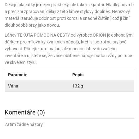
noční
rotechnika
uka
pět
gurky
hárky
Design placatky je nejen praktický, ale také elegantní. Hladký povrch
ekt
nutí
roviny
obení
ambovací
roba
očné
měrky
čení
omůcky
jníky
ířátka
o
valování
rcování
try
a precizní zpracování dělají z této láhve stylový doplněk. Nerezový
leba
oždí
tol
izu
ouka
ojany
noušky
ětce
zerty,
ouka
noční
materiál zaručuje odolnost proti korozi a snadné čištění, což ji činí
nve
likonové
enášení
tbal
liéfní
jové
krářské
rry
dlé
ngerfood
ažovky
lení
plně
pět
dlouhodobě brzy jako novou.
oždí
obení
rmy
rtů
dložky
nvice
že
tter
dlou
ěty
oždí
nvičky
azy
ort
hárky,
rvou
Láhev TEKUTÁ POMOC NA CESTY od výrobce ORION je dokonalým
leba
émy
ndlová
plně
san)
nbóny
zertů
likonové
nky
chyňské
o
lenky,
plně
dárkem pro milovníky kvalitních nápojů, kteří si potrpí na stylové
ouka
íbory
omoce
rmy
že
noušky
kuté
límky
lebníky
eje
vybavení. Přidejte tuto malou, ale mocnou láhev do vašeho
émy
parace
íprava
llo
rvy
émy
dy
inventáře a ujistěte se, že vaše oblíbené nápoje budou vždy po ruce
vy
chyňské
čení
líře
tty
lebovky
ky
rémy
nců
ve skvělém stylu.
ztuhy
žky
pytky
eje
rmosky
rtů
likonové
o
echy,
pět
plně
ruhadla,
tření
Parametr
Popis
kavice
noušky
pojů
ky
ndle
rabky
žů
edá
rmelády,
echy,
Váha
132 g
dložky
echy,
echová
žemy
ndle
áječe
kénka
ry
ndle
sla
ta
hucovací
ndlová
cy,
ady
echová
emo
kařské
sty,
ouka
dnosy
žů
hy
Komentáře (0)
sla
roviny
omata
a
káčky
dtácky
krajovátka
pět
kařské
Zatím žádné názory
rty
levy
pět
roviny
ojany
ploměry
pékací
krajovátka
lavu
azé
levy