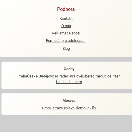
Podpora
Kontakt
O nás
Reklamace zboží
Formulář pro odstoupení
Blog
Čechy
Praha
České Budějovice
Hradec Králové
Liberec
Pardubice
Plzeň
Ústí nad Labem
Morava
Brno
Ostrava
Jihlava
Olomouc
Zlín