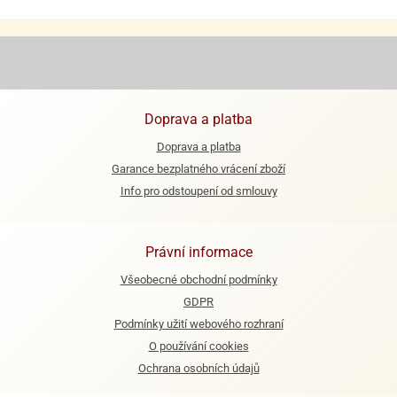
e
urfs
o
noušky
apkové
Doprava a platba
troly
Doprava a platba
aw
Garance bezplatného vrácení zboží
trol
Info pro odstoupení od smlouvy
o
noušky
Právní informace
olls
Všeobecné obchodní podmínky
olové
GDPR
Podmínky užití webového rozhraní
O používání cookies
Ochrana osobních údajů