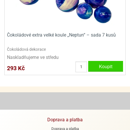
e
urfs
o
noušky
Čokoládové extra velké koule „Neptun“ – sada 7 kusů
apkové
troly
Čokoládová dekorace
aw
Naskladňujeme ve středu
trol
Koupit
293 Kč
o
noušky
olls
olové
Doprava a platba
Doprava a platba