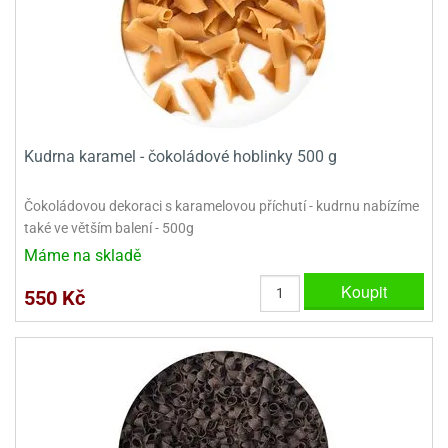
ady
o
krajovátek
noušky
imoňů
noce
nions
ady
krajovátek
o
noušky
Kudrna karamel - čokoládové hoblinky 500 g
likonoce
necraft
Čokoládovou dekoraci s karamelovou příchutí - kudrnu nabízíme
klápěcí
o
rmičky
noušky
také ve větším balení - 500g
y
Máme na skladě
krajovátka
tle
ony
Koupit
550 Kč
ětynky,
o
blihy
noušky
incezen
krajovátka
sney
lká
o
rníky
noušky