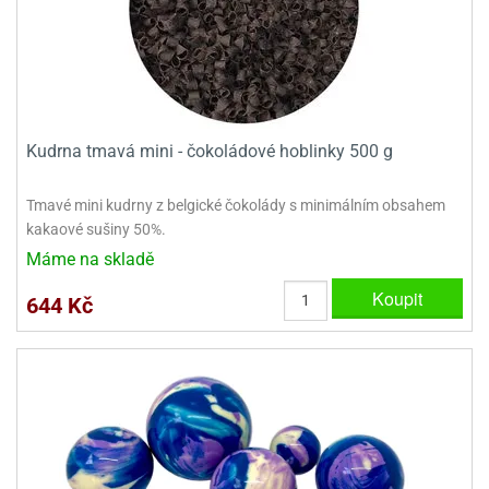
ooby-
rezové
oo
krajovačky
o
noušky
pongeBoba
Kudrna tmavá mini - čokoládové hoblinky 500 g
o
noušky
ar
Tmavé mini kudrny z belgické čokolády s minimálním obsahem
rs
kakaové sušiny 50%.
Máme na skladě
ězdné
lky
Koupit
644 Kč
o
noušky
per
rio
o
noušky
oulů