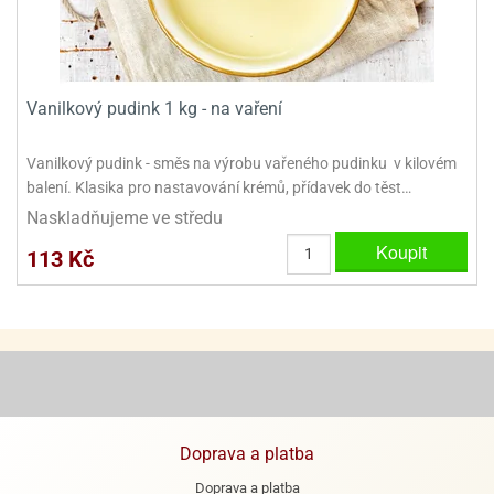
e
urfs
o
Vanilkový pudink 1 kg - na vaření
noušky
apkové
Vanilkový pudink - směs na výrobu vařeného pudinku v kilovém
troly
balení. Klasika pro nastavování krémů, přídavek do těst…
aw
Naskladňujeme ve středu
trol
Koupit
113 Kč
o
noušky
olls
olové
Doprava a platba
Doprava a platba