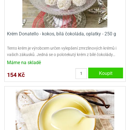
ooby-
rezové
oo
krajovačky
o
noušky
pongeBoba
Krém Donatello - kokos, bílá čokoláda, oplatky - 250 g
o
Tento krém je výrobcem určen vylepšení zmrzlinových krémů i
noušky
ar
vašich zákusků. Jedná se o polotekutý krém z bílé čokolády…
rs
Máme na skladě
ězdné
Koupit
154 Kč
lky
o
noušky
per
rio
o
noušky
oulů