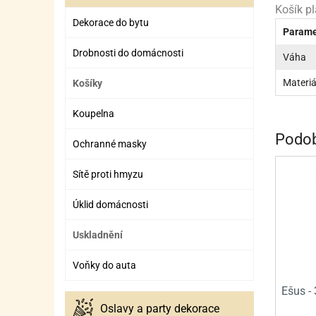
ZÁBAVNÉ HRAČKY, DOPLŇKY
VÝROBA SLIZU
BOXY A TAŠKY NA POMŮCKY
OTOČ
SILI
PŘEN
K
Košík pl
Dekorace do bytu
Parame
ZÁBAVNÍ PYROTECHNIKA
FLAMBOVACÍ PISTOL
SEPA
KO
Drobnosti do domácnosti
Váha
MLÉČ
ML
Materiá
Košíky
MOUK
M
Koupelna
NÁPL
N
Podob
Ochranné masky
OLEJ
Sítě proti hmyzu
OŘEC
O
Úklid domácnosti
OŘEC
O
PEKA
PEK
Uskladnění
POLE
P
Voňky do auta
PŘÍS
PŘÍS
Ešus - 
Oslavy a party dekorace