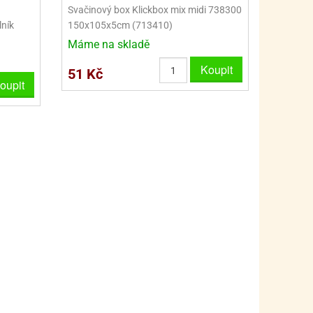
PRO FANOUŠKY ŠMOULŮ - THE SMURFS
SKLENĚNÉ DÓZY A LAHVE
Svačinový box Klickbox mix midi 738300
lník
150x105x5cm (713410)
PRO FANOUŠKY TLAPKOVÉ PATROLY - PAW PATRO
VAKUOVÉ UCHOVÁNÍ POTRAVIN
Máme na skladě
PRO FANOUŠKY TROLLS - TROLOVÉ
PLECHOVÉ KRABIČKY
Koupit
51 Kč
oupit
BLIHY