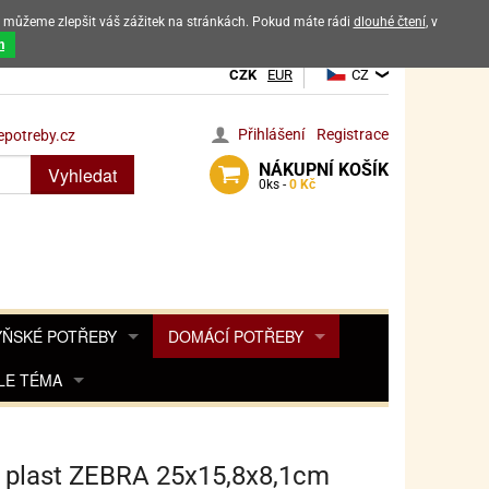
ak můžeme zlepšit váš zážitek na stránkách. Pokud máte rádi
dlouhé čtení
, v
dových výrobků
m
CZK
EUR
CZ
Přihlášení
Registrace
potreby.cz
NÁKUPNÍ
KOŠÍK
Vyhledat
0
ks -
0 Kč
ŇSKÉ POTŘEBY
DOMÁCÍ POTŘEBY
ŘENKY, KOŘENKY
LE TÉMA
DEKORACE DO BYTU
SAMOLEPKY NA 
TA, DESINFEKCE, OCHRANA
Y, POHÁDKY A HRY
PRO FANOUŠKY ANGRY BIRDS
DROBNOSTI DO DOMÁCNOSTI
OZENINY
TĚNÍ KÁVOVARŮ
PRO FANOUŠKY BARBIE
NAROZENINOVÉ SVÍČKY
KOŠÍKY
 plast ZEBRA 25x15,8x8,1cm