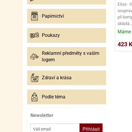
SURO
SUR
Ešus - 3
souprava
ŠLEH
ŠLE
Papírnictví
při kemp
skládá
ZMR
Máme 
Poukazy
ŽEL
423 
OSTA
OSTA
Reklamní předměty s vaším
logem
Zdraví a krása
Podle téma
Newsletter
Přihlásit