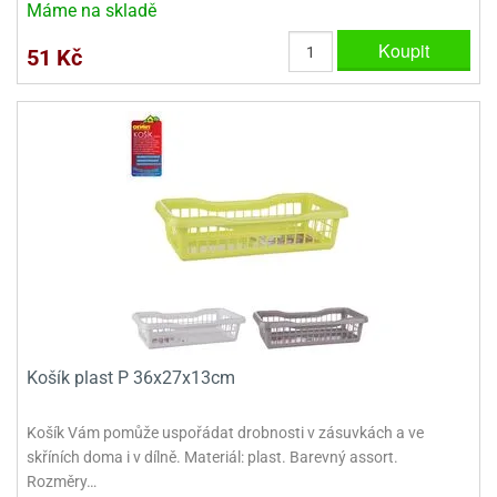
Máme na skladě
e
Koupit
51 Kč
urfs
o
noušky
apkové
troly
aw
trol
o
noušky
olls
olové
Košík plast P 36x27x13cm
Košík Vám pomůže uspořádat drobnosti v zásuvkách a ve
skříních doma i v dílně. Materiál: plast. Barevný assort.
Rozměry…