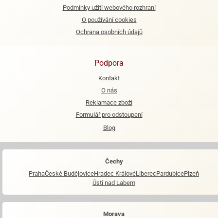
Podmínky užití webového rozhraní
O používání cookies
Ochrana osobních údajů
Podpora
Kontakt
O nás
Reklamace zboží
Formulář pro odstoupení
Blog
Čechy
Praha
České Budějovice
Hradec Králové
Liberec
Pardubice
Plzeň
Ústí nad Labem
Morava