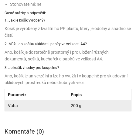
sy
levy
Stohovatelné: ne
ládání
pět
že
D
ísady
pět
dnorožci
azé
travin
Časté otázky a odpovědi:
krajovátka
azé
žáky
ládání
1. Jak je košík vyrobený?
o
hucovadla
cadlové
ísady
vařování
travin
krajovátka
ísady
noušky
Košík je vyrobený z kvalitního PP plastu, který je odolný a snadno se
levy
rabky
roviny
miksů
hucovadla
nzervace
čistí.
křenky
neček
hucovadla
kové
rvel,
vírací
2. Můžu do košíku ukládat i papíry ve velikosti A4?
nuty
levy
travinářské
C
že
řenky
tradiční
roviny
oma
mics
Ano, košík je dostatečně prostorný i pro uložení různých
krajovátka
ehačky
pět
leva
dokumentů, sešitů, kuchařek a papírů ve velikosti A4.
dlonosiče
nuty
iláš
o
krajovátka
3. Je košík vhodný pro koupelnu?
etany
ckách
iliáž)
ehačky
noušky
astové
asická
ehačky
raculous
Ano, košík je univerzální a lze ho využít i v koupelně pro skladování
xy
rzliny
ip
etany
dybug
úklidových prostředků nebo drobných věcí.
krajovátka
etany
levy
zy
latiny
užovače
o
Parametr
Popis
noce
rzliny
ehačky
noušky
leněné
tatní
pět
tečka
Váha
200 g
zy
krajovátka
latiny
krářské
stlinné
roviny
tatní
ehačky
o
hve
likonoce
tatní
krářské
noušky
krářské
vočišné
roviny
O.L.
kuové
krajovátka
Komentáře (0)
roviny
ehačky
rprise!
hování