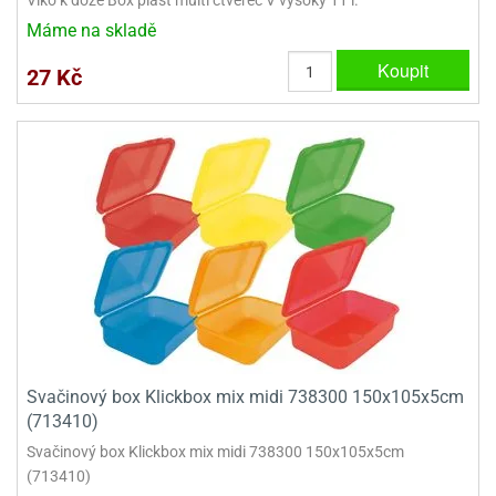
ooby-
Máme na skladě
rezové
oo
krajovačky
Koupit
27 Kč
o
noušky
pongeBoba
o
noušky
ar
rs
ězdné
lky
o
noušky
per
Svačinový box Klickbox mix midi 738300 150x105x5cm
rio
(713410)
o
Svačinový box Klickbox mix midi 738300 150x105x5cm
noušky
(713410)
oulů