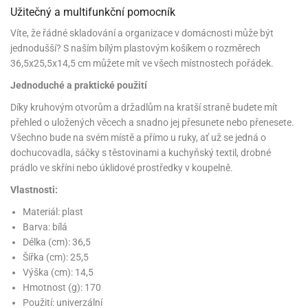
noční
rotechnika
uka
pět
gurky
hárky
ekt
Užitečný a multifunkční pomocník
nutí
roviny
obení
ambovací
roba
očné
měrky
čení
omůcky
jníky
ířátka
o
valování
rcování
try
leba
oždí
tol
izu
ouka
ojany
Víte, že řádné skladování a organizace v domácnosti může být
noušky
ětce
zerty,
ouka
noční
nve
likonové
enášení
tbal
liéfní
jové
krářské
jednodušší? S naším bílým plastovým košíkem o rozměrech
rry
dlé
ngerfood
ažovky
lení
plně
pět
oždí
obení
rmy
rtů
dložky
nvice
že
tter
36,5x25,5x14,5 cm můžete mít ve všech místnostech pořádek.
dlou
ěty
oždí
nvičky
azy
ort
hárky,
rvou
leba
émy
ndlová
plně
Jednoduché a praktické použití
san)
nbóny
zertů
likonové
nky
chyňské
o
lenky,
plně
ouka
íbory
omoce
rmy
že
noušky
kuté
límky
lebníky
eje
Díky kruhovým otvorům a držadlům na kratší straně budete mít
émy
parace
íprava
llo
rvy
émy
přehled o uložených věcech a snadno jej přesunete nebo přenesete.
dy
vy
chyňské
čení
líře
tty
lebovky
ky
rémy
nců
Všechno bude na svém místě a přímo u ruky, ať už se jedná o
ztuhy
žky
pytky
eje
rmosky
rtů
dochucovadla, sáčky s těstovinami a kuchyňský textil, drobné
likonové
o
echy,
pět
plně
ruhadla,
tření
kavice
prádlo ve skříni nebo úklidové prostředky v koupelně.
noušky
pojů
ky
ndle
rabky
žů
edá
rmelády,
echy,
Vlastnosti:
dložky
echy,
echová
žemy
ndle
áječe
kénka
ry
ndle
Materiál: plast
sla
ta
hucovací
Barva: bílá
ndlová
cy,
ady
echová
emo
kařské
sty,
ouka
Délka (cm): 36,5
dnosy
žů
hy
sla
roviny
omata
Šířka (cm): 25,5
a
káčky
dtácky
krajovátka
pět
Výška (cm): 14,5
kařské
rty
levy
pět
Hmotnost (g): 170
roviny
ojany
ploměry
pékací
krajovátka
Použití: univerzální
lavu
azé
levy