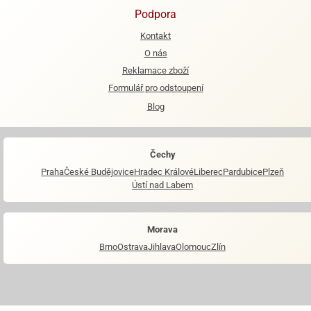
Podpora
Kontakt
O nás
Reklamace zboží
Formulář pro odstoupení
Blog
Čechy
Praha
České Budějovice
Hradec Králové
Liberec
Pardubice
Plzeň
Ústí nad Labem
Morava
Brno
Ostrava
Jihlava
Olomouc
Zlín