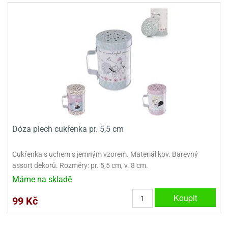
ooby-
rezové
oo
krajovačky
o
noušky
pongeBoba
o
noušky
ar
rs
ězdné
Dóza plech cukřenka pr. 5,5 cm
lky
Cukřenka s uchem s jemným vzorem. Materiál kov. Barevný
o
assort dekorů. Rozměry: pr. 5,5 cm, v. 8 cm.
noušky
per
Máme na skladě
rio
Koupit
99 Kč
o
noušky
oulů