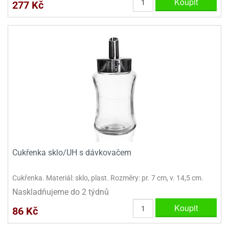
Koupit
277 Kč
ady
o
krajovátek
noušky
imoňů
noce
nions
ady
krajovátek
o
noušky
likonoce
necraft
klápěcí
o
rmičky
noušky
y
krajovátka
tle
ony
Cukřenka sklo/UH s dávkovačem
ětynky,
o
blihy
noušky
Cukřenka. Materiál: sklo, plast. Rozměry: pr. 7 cm, v. 14,5 cm.
incezen
Naskladňujeme do 2 týdnů
krajovátka
sney
lká
Koupit
86 Kč
o
rníky
noušky