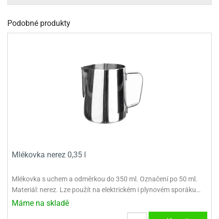
dlé
travin
ířata
ladící
o
Podobné produkty
reje
noušky
echové
krajovátka
áša
abičky
stliny
edvěd
krajovátka
o
noušky
prava
dvídka
ú
krajovátka
nnie-
dovy
e-
krajovátka
ooh
Mlékovka nerez 0,35 l
o
tatní
noušky
ady
ckey
Mlékovka s uchem a odměrkou do 350 ml. Označení po 50 ml.
krajovátek
ouse
Materiál: nerez. Lze použít na elektrickém i plynovém sporáku…
Máme na skladě
tatní
nnie