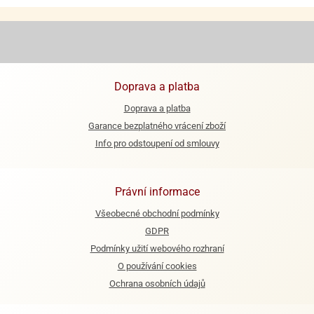
e
urfs
o
noušky
Doprava a platba
apkové
troly
Doprava a platba
Garance bezplatného vrácení zboží
aw
Info pro odstoupení od smlouvy
trol
o
noušky
Právní informace
olls
Všeobecné obchodní podmínky
olové
GDPR
Podmínky užití webového rozhraní
O používání cookies
Ochrana osobních údajů