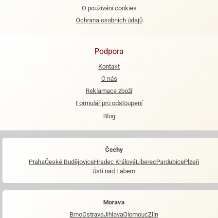
O používání cookies
Ochrana osobních údajů
Podpora
Kontakt
O nás
Reklamace zboží
Formulář pro odstoupení
Blog
Čechy
Praha
České Budějovice
Hradec Králové
Liberec
Pardubice
Plzeň
Ústí nad Labem
Morava
Brno
Ostrava
Jihlava
Olomouc
Zlín