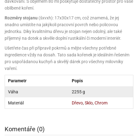
noční
rotechnika
uka
pět
dávkování. S objemem 80 ml poskytuje dostatečný prostor pro vaše
gurky
hárky
ekt
nutí
roviny
obení
ambovací
roba
očné
oblíbené koření.
měrky
čení
omůcky
jníky
ířátka
o
valování
rcování
try
leba
oždí
tol
izu
ouka
ojany
noušky
ětce
zerty,
ouka
noční
Rozměry stojanu
(šxvxh): 17x30x17 cm, což znamená, že jej
nve
likonové
enášení
tbal
liéfní
jové
krářské
rry
dlé
ngerfood
ažovky
lení
plně
pět
snadno umístíte na jakýkoli pracovní povrch nebo policovou
oždí
obení
rmy
rtů
dložky
nvice
že
tter
dlou
ěty
oždí
jednotku. Díky kvalitnímu dřevu je stojan nejen odolný, ale také
nvičky
azy
ort
hárky,
rvou
leba
émy
ndlová
plně
příjemný na dotek a skvěle doplní rustikální či moderní interiér.
san)
nbóny
zertů
likonové
nky
chyňské
o
lenky,
plně
ouka
íbory
omoce
rmy
že
noušky
kuté
límky
lebníky
eje
Ušetřete čas při přípravě pokrmů a mějte všechny potřebné
émy
parace
íprava
llo
rvy
émy
ingredience vždy na dosah. Tato sada kořenek je ideálním řešením
dy
vy
chyňské
čení
líře
tty
lebovky
ky
rémy
nců
pro uspořádanou kuchyň a skvělý dárek pro všechny milovníky
ztuhy
žky
pytky
eje
rmosky
rtů
vaření.
likonové
o
echy,
pět
plně
ruhadla,
tření
kavice
noušky
pojů
ky
ndle
rabky
žů
Parametr
Popis
edá
rmelády,
echy,
dložky
echy,
echová
žemy
ndle
áječe
kénka
Váha
2255 g
ry
ndle
sla
ta
hucovací
ndlová
cy,
Materiál
Dřevo
,
Sklo
,
Chrom
ady
echová
emo
kařské
sty,
ouka
dnosy
žů
hy
sla
roviny
omata
a
káčky
dtácky
krajovátka
pět
kařské
rty
levy
pět
Komentáře (0)
roviny
ojany
ploměry
pékací
krajovátka
lavu
azé
levy