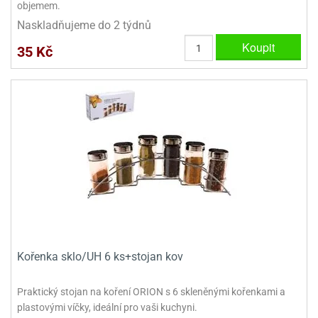
objemem.
ady
o
krajovátek
Naskladňujeme do 2 týdnů
noušky
imoňů
Koupit
35 Kč
noce
nions
ady
krajovátek
o
noušky
likonoce
necraft
klápěcí
o
rmičky
noušky
y
krajovátka
tle
ony
ětynky,
o
blihy
noušky
Kořenka sklo/UH 6 ks+stojan kov
incezen
krajovátka
sney
lká
Praktický stojan na koření ORION s 6 skleněnými kořenkami a
o
plastovými víčky, ideální pro vaši kuchyni.
rníky
noušky