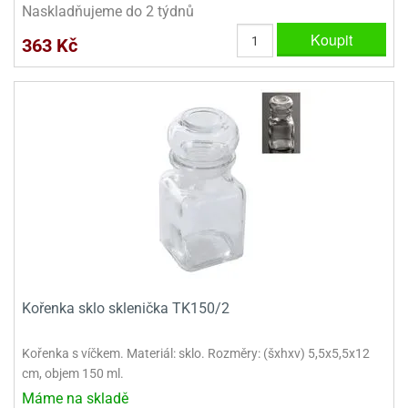
Naskladňujeme do 2 týdnů
ooby-
rezové
oo
Koupit
363 Kč
krajovačky
o
noušky
pongeBoba
o
noušky
ar
rs
ězdné
lky
o
noušky
Kořenka sklo sklenička TK150/2
per
rio
Kořenka s víčkem. Materiál: sklo. Rozměry: (šxhxv) 5,5x5,5x12
o
cm, objem 150 ml.
noušky
Máme na skladě
oulů