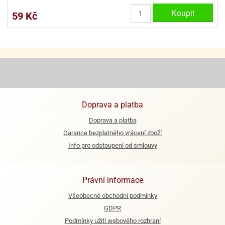
Koupit
59 Kč
e
urfs
o
noušky
apkové
troly
aw
Doprava a platba
trol
Doprava a platba
o
Garance bezplatného vrácení zboží
noušky
olls
Info pro odstoupení od smlouvy
olové
Právní informace
Všeobecné obchodní podmínky
GDPR
Podmínky užití webového rozhraní