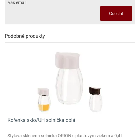
vás email
dlé
travin
ířata
ladící
o
Odeslat
reje
noušky
echové
krajovátka
áša
abičky
stliny
edvěd
Podobné produkty
krajovátka
o
noušky
prava
dvídka
ú
krajovátka
nnie-
dovy
e-
krajovátka
ooh
o
tatní
noušky
ady
ckey
Kořenka sklo/UH solnička oblá
krajovátek
ouse
tatní
nnie
Stylová skleněná solnička ORION s plastovým víčkem a 0,4 l