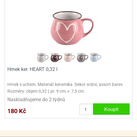
ooby-
rezové
oo
krajovačky
o
noušky
pongeBoba
o
noušky
ar
rs
Hrnek ker. HEART 0,32 l
ězdné
lky
Hrnek s uchem. Materiál: keramika. Dekor srdce, assort barev.
Rozměry: objem 0,32 l, pr. 9 cm, v. 7,5 cm.
o
Naskladňujeme do 2 týdnů
noušky
per
Koupit
180 Kč
rio
o
noušky
oulů