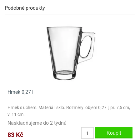
dlé
travin
ířata
Podobné produkty
ladící
o
reje
noušky
echové
krajovátka
áša
abičky
stliny
edvěd
krajovátka
o
noušky
prava
dvídka
ú
krajovátka
nnie-
dovy
e-
krajovátka
ooh
Hrnek 0,27 l
o
tatní
Hrnek s uchem. Materiál: sklo. Rozměry: objem 0,27 l, pr. 7,5 cm,
noušky
ady
ckey
v. 11 cm.
krajovátek
ouse
Naskladňujeme do 2 týdnů
Koupit
tatní
nnie
83 Kč