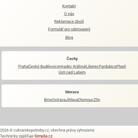
Kontakt
O nás
Reklamace zboží
Formulář pro odstoupení
Blog
Čechy
Praha
České Budějovice
Hradec Králové
Liberec
Pardubice
Plzeň
Ústí nad Labem
Morava
Brno
Ostrava
Jihlava
Olomouc
Zlín
2026 © cukrarskepotreby.cz, všechna práva vyhrazena
Technicky zajišťuje
Simplia.cz
.