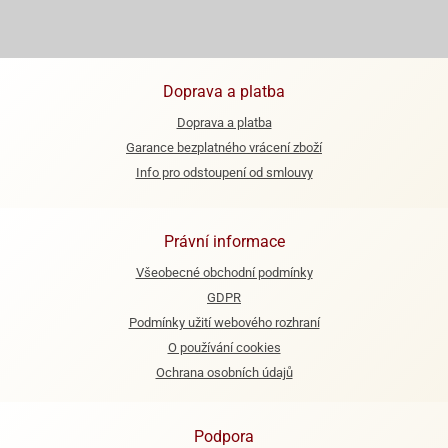
e
urfs
Doprava a platba
o
noušky
Doprava a platba
apkové
Garance bezplatného vrácení zboží
troly
Info pro odstoupení od smlouvy
aw
trol
Právní informace
o
noušky
Všeobecné obchodní podmínky
olls
GDPR
Podmínky užití webového rozhraní
olové
O používání cookies
Ochrana osobních údajů
Podpora