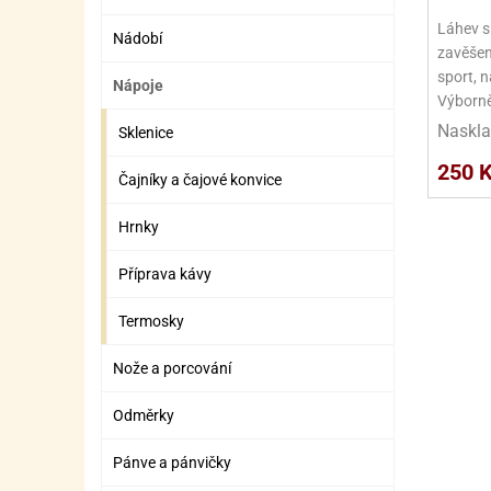
SURO
SUR
Láhev s
Nádobí
ŠLEH
ŠLE
zavěšení
sport, n
Nápoje
ZMR
Výborn
Naskla
Sklenice
ŽEL
250 
OSTA
OSTA
Čajníky a čajové konvice
Hrnky
Příprava kávy
Termosky
Nože a porcování
Odměrky
Pánve a pánvičky