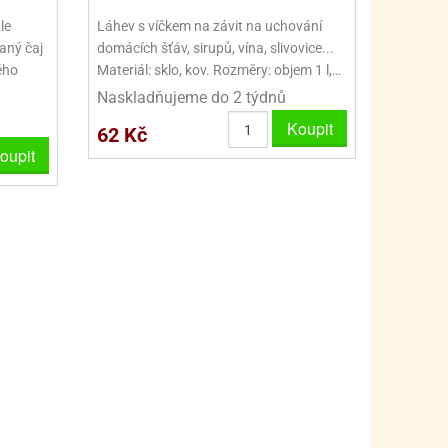
PRO FANOUŠKY ŠMOULŮ - THE SMURFS
SKLENĚNÉ DÓZY A LAHVE
le
Láhev s víčkem na závit na uchování
PRO FANOUŠKY TLAPKOVÉ PATROLY - PAW PATRO
VAKUOVÉ UCHOVÁNÍ POTRAVIN
aný čaj
domácích šťáv, sirupů, vína, slivovice...
ého
Materiál: sklo, kov. Rozměry: objem 1 l,…
PRO FANOUŠKY TROLLS - TROLOVÉ
PLECHOVÉ KRABIČKY
Naskladňujeme do 2 týdnů
Koupit
62 Kč
oupit
BLIHY