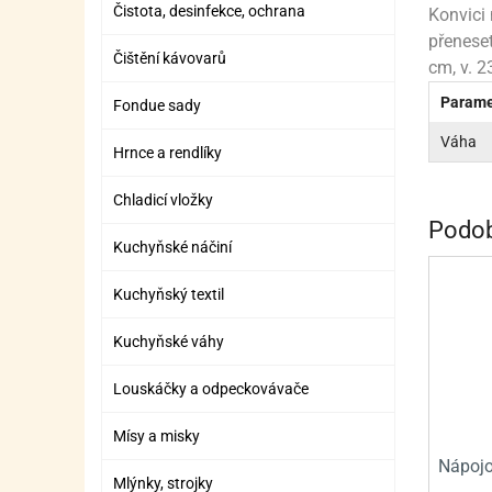
Čistota, desinfekce, ochrana
ZÁBAVNÉ HRAČKY, DOPLŇKY
VÝROBA SLIZU
BOXY A TAŠKY NA POMŮCKY
OTOČ
SILI
PŘEN
K
Konvici
přeneset
ZÁBAVNÍ PYROTECHNIKA
FLAMBOVACÍ PISTOL
SEPA
KO
Čištění kávovarů
cm, v. 2
MLÉČ
ML
Parame
Fondue sady
Váha
MOUK
M
Hrnce a rendlíky
NÁPL
N
Chladicí vložky
Podob
OLEJ
Kuchyňské náčiní
OŘEC
O
Kuchyňský textil
OŘEC
O
Kuchyňské váhy
PEKA
PEK
Louskáčky a odpeckovávače
POLE
P
Mísy a misky
PŘÍS
PŘÍS
Nápojo
Mlýnky, strojky