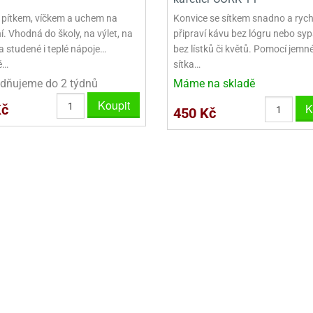
VINY NA DONUTY
OVINY NA DONUTY
POLEVA V PECKÁCH
GRILÁŠ (GRILIÁŽ)
VYKRAJOVÁTKA - VÁNOCE
 pítkem, víčkem a uchem na
Konvice se sítkem snadno a rych
AČKY A SMETANY
HAČKY A SMETANY
DRIP POLEVY
ZTUŽOVAČE ŠLEHAČKY
VYKRAJOVÁTKA - VELIKONOCE
. Vhodná do školy, na výlet, na
připraví kávu bez lógru nebo syp
a studené i teplé nápoje…
bez lístků či květů. Pomocí jemn
ZLINY
ZMRZLINY
ROSTLINNÉ ŠLEHAČKY
VYKRAJOVÁTKA - ZVÍŘATA
ě…
sítka…
dňujeme do 2 týdnů
Máme na skladě
ATINY
ŽELATINY
ŽIVOČIŠNÉ ŠLEHAČKY
VYKRAJOVÁTKA - ROSTLINY
Koupit
K
Kč
450 Kč
TNÍ CUKRÁŘSKÉ SUROVINY
TNÍ CUKRÁŘSKÉ SUROVINY
JEDLÉ CHLADÍCÍ SPREJE
VYKRAJOVÁTKA - DOPRAVA
VYKRAJOVÁTKA - BUDOVY
VYKRAJOVÁTKA - OSTATNÍ
SADY VYKRAJOVÁTEK - OSTATNÍ
SADY VYKRAJOVÁTEK - VÁNOCE
SADY VYKRAJOVÁTEK - VELIKONOCE
VYKLÁPĚCÍ FORMIČKY
VYKRAJOVÁTKA - HNĚTYNKY, NA KO