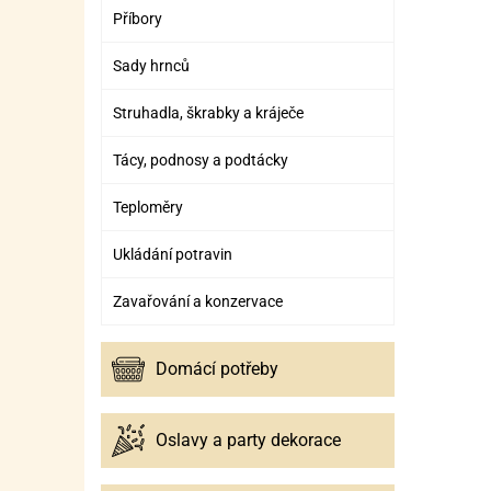
Příbory
Sady hrnců
Struhadla, škrabky a kráječe
Tácy, podnosy a podtácky
Teploměry
Ukládání potravin
Zavařování a konzervace
Domácí potřeby
Oslavy a party dekorace