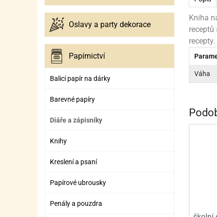
ZÁBAVNÉ HRAČKY, DOPLŇKY
VÝROBA SLIZU
BOXY A TAŠKY NA POMŮCKY
OTOČ
SILI
PŘEN
K
Kniha n
Oslavy a party dekorace
ZÁBAVNÍ PYROTECHNIKA
FLAMBOVACÍ PISTOL
SEPA
KO
receptů 
recepty.
MLÉČ
ML
Papírnictví
Parame
MOUK
M
Váha
Balicí papír na dárky
NÁPL
N
Barevné papíry
OLEJ
Podob
Diáře a zápisníky
OŘEC
O
OŘEC
O
Knihy
PEKA
PEK
Kreslení a psaní
POLE
P
Papírové ubrousky
PŘÍS
PŘÍS
Penály a pouzdra
školní 