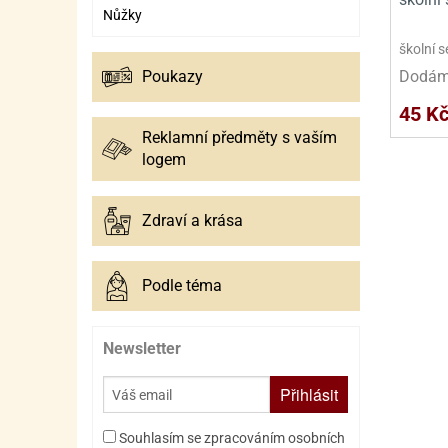
SURO
SUR
Nůžky
ŠLEH
ŠLE
školní 
Dodáme
Poukazy
ZMR
45 K
ŽEL
Reklamní předměty s vaším
logem
OSTA
OSTA
Zdraví a krása
Podle téma
Newsletter
Přihlásit
Souhlasím se zpracováním osobních