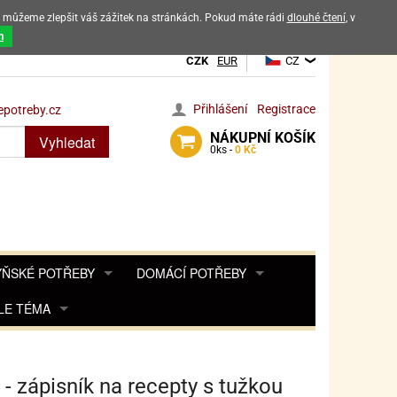
ak můžeme zlepšit váš zážitek na stránkách. Pokud máte rádi
dlouhé čtení
, v
dových výrobků
m
CZK
EUR
CZ
Přihlášení
Registrace
potreby.cz
NÁKUPNÍ
KOŠÍK
Vyhledat
0
ks -
0 Kč
ŇSKÉ POTŘEBY
DOMÁCÍ POTŘEBY
ŘENKY, KOŘENKY
LE TÉMA
DEKORACE DO BYTU
SAMOLEPKY NA 
TA, DESINFEKCE, OCHRANA
Y, POHÁDKY A HRY
PRO FANOUŠKY ANGRY BIRDS
DROBNOSTI DO DOMÁCNOSTI
OZENINY
TĚNÍ KÁVOVARŮ
PRO FANOUŠKY BARBIE
NAROZENINOVÉ SVÍČKY
KOŠÍKY
 - zápisník na recepty s tužkou