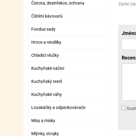
Čistota, desinfekce, ochrana
ZÁBAVNÉ HRAČKY, DOPLŇKY
VÝROBA SLIZU
BOXY A TAŠKY NA POMŮCKY
OTOČ
SILI
PŘEN
K
Zatím žá
ZÁBAVNÍ PYROTECHNIKA
FLAMBOVACÍ PISTOL
SEPA
KO
Čištění kávovarů
MLÉČ
ML
Fondue sady
Jmén
MOUK
M
Hrnce a rendlíky
NÁPL
N
Chladicí vložky
Recen
OLEJ
Kuchyňské náčiní
OŘEC
O
Kuchyňský textil
OŘEC
O
Kuchyňské váhy
PEKA
PEK
Louskáčky a odpeckovávače
Souh
POLE
P
Mísy a misky
PŘÍS
PŘÍS
Mlýnky, strojky