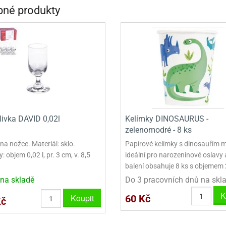
VINY NA DONUTY
OVINY NA DONUTY
POLEVA V PECKÁCH
GRILÁŠ (GRILIÁŽ)
VYKRAJOVÁTKA - VÁNOCE
né produkty
AČKY A SMETANY
HAČKY A SMETANY
DRIP POLEVY
ZTUŽOVAČE ŠLEHAČKY
VYKRAJOVÁTKA - VELIKONOCE
ZLINY
ZMRZLINY
ROSTLINNÉ ŠLEHAČKY
VYKRAJOVÁTKA - ZVÍŘATA
ATINY
ŽELATINY
ŽIVOČIŠNÉ ŠLEHAČKY
VYKRAJOVÁTKA - ROSTLINY
TNÍ CUKRÁŘSKÉ SUROVINY
TNÍ CUKRÁŘSKÉ SUROVINY
JEDLÉ CHLADÍCÍ SPREJE
VYKRAJOVÁTKA - DOPRAVA
VYKRAJOVÁTKA - BUDOVY
livka DAVID 0,02l
Kelímky DINOSAURUS -
VYKRAJOVÁTKA - OSTATNÍ
zelenomodré - 8 ks
SADY VYKRAJOVÁTEK - OSTATNÍ
na nožce. Materiál: sklo.
Papírové kelímky s dinosauřím 
 objem 0,02 l, pr. 3 cm, v. 8,5
ideální pro narozeninové oslavy 
SADY VYKRAJOVÁTEK - VÁNOCE
balení obsahuje 8 ks s objemem 
na skladě
Do 3 pracovních dnů na skl
SADY VYKRAJOVÁTEK - VELIKONOCE
K
Koupit
60 Kč
Kč
VYKLÁPĚCÍ FORMIČKY
VYKRAJOVÁTKA - HNĚTYNKY, NA KO