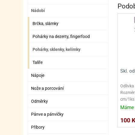
SURO
SUR
Podob
Nádobí
ŠLEH
ŠLE
Brčka, slámky
ZMR
Pohárky na dezerty, fingerfood
ŽEL
OSTA
OSTA
Pohárky, sklenky, kelímky
Talíře
Skl. od
Nápoje
Odlivka 
Nože a porcování
Rozměry:
cm/1ks
Odměrky
Máme 
Pánve a pánvičky
100 
Příbory