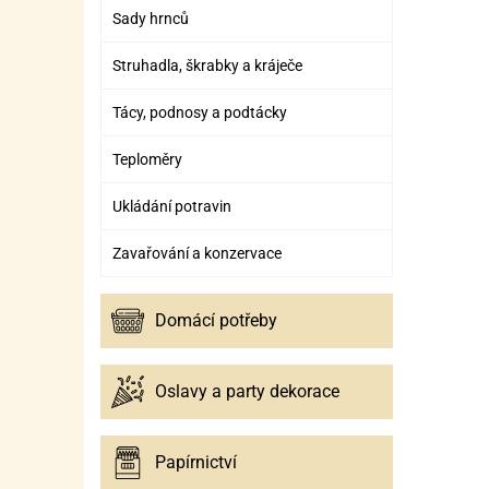
Sady hrnců
Struhadla, škrabky a kráječe
Tácy, podnosy a podtácky
Teploměry
Ukládání potravin
Zavařování a konzervace
Domácí potřeby
Oslavy a party dekorace
Papírnictví