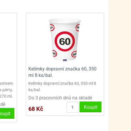
PRO FANOUŠKY ŠMOULŮ - THE SMURFS
SKLENĚNÉ DÓZY A LAHVE
PRO FANOUŠKY TLAPKOVÉ PATROLY - PAW PATRO
VAKUOVÉ UCHOVÁNÍ POTRAVIN
PRO FANOUŠKY TROLLS - TROLOVÉ
PLECHOVÉ KRABIČKY
Kelímky dopravní značka 60, 350
ml 8 ks/bal.
motivem
Kelímky dopravní značka 60, 350 ml 8
a párty,
ks/bal.
270 ml.
Do 3 pracovních dnů na skladě
adě
Koupit
68 Kč
oupit
BLIHY