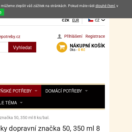
ak můžeme zlepšit váš zážitek na stránkách. Pokud máte rádi
dlouhé čtení
, v
dových výrobků
m
CZK
EUR
CZ
Přihlášení
Registrace
potreby.cz
NÁKUPNÍ
KOŠÍK
Vyhledat
0
ks -
0 Kč
ŇSKÉ POTŘEBY
DOMÁCÍ POTŘEBY
ŘENKY, KOŘENKY
LE TÉMA
DEKORACE DO BYTU
SAMOLEPKY NA 
TA, DESINFEKCE, OCHRANA
Y, POHÁDKY A HRY
PRO FANOUŠKY ANGRY BIRDS
DROBNOSTI DO DOMÁCNOSTI
značka 50, 350 ml 8 ks/bal.
OZENINY
TĚNÍ KÁVOVARŮ
PRO FANOUŠKY BARBIE
NAROZENINOVÉ SVÍČKY
KOŠÍKY
ky dopravní značka 50, 350 ml 8