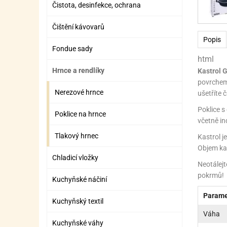
Čistota, desinfekce, ochrana
ZÁBAVNÉ HRAČKY, DOPLŇKY
VÝROBA SLIZU
BOXY A TAŠKY NA POMŮCKY
OTOČ
SILI
PŘEN
K
ZÁBAVNÍ PYROTECHNIKA
FLAMBOVACÍ PISTOL
SEPA
KO
Čištění kávovarů
Popis
MLÉČ
ML
Fondue sady
html
MOUK
M
Hrnce a rendlíky
Kastrol 
povrchem 
NÁPL
N
Nerezové hrnce
ušetříte 
OLEJ
Poklice s
Poklice na hrnce
včetně in
OŘEC
O
Tlakový hrnec
Kastrol j
OŘEC
O
Objem kast
Chladicí vložky
Neotálejt
PEKA
PEK
pokrmů!
Kuchyňské náčiní
POLE
P
Parame
Kuchyňský textil
PŘÍS
PŘÍS
Váha
Kuchyňské váhy