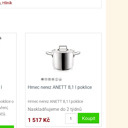
PRO FANOUŠKY ŠMOULŮ - THE SMURFS
SKLENĚNÉ DÓZY A LAHVE
o
,
Hliník
PRO FANOUŠKY TLAPKOVÉ PATROLY - PAW PATRO
VAKUOVÉ UCHOVÁNÍ POTRAVIN
PRO FANOUŠKY TROLLS - TROLOVÉ
PLECHOVÉ KRABIČKY
l
Hrnec nerez ANETT 8,1 l poklice
oklice o
Hrnec nerez ANETT 8,1 l poklice
aření,
Naskladňujeme do 2 týdnů
ičů.
Koupit
1 517 Kč
BLIHY