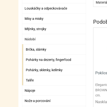
SURO
SUR
Materiá
Louskáčky a odpeckovávače
ŠLEH
ŠLE
Mísy a misky
ZMR
Podob
Mlýnky, strojky
ŽEL
OSTA
OSTA
Nádobí
Brčka, slámky
Pohárky na dezerty, fingerfood
Pohárky, sklenky, kelímky
Pokli
Talíře
Elegant
BROWN, 
Nápoje
cm.
Nože a porcování
Naskla