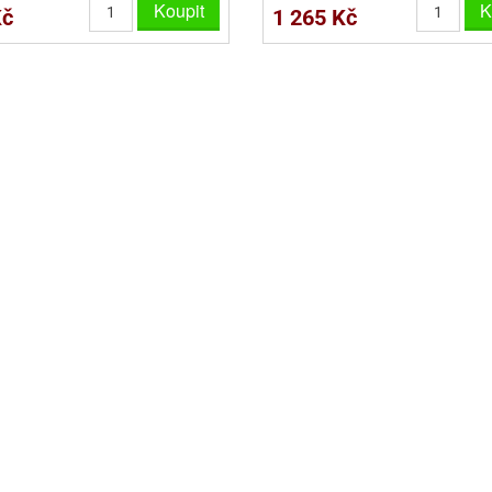
Koupit
K
Kč
1 265 Kč
VYKRAJOVÁTKA VELKÁ NA PERNÍKY
NEREZOVÉ VYKRAJOVAČKY