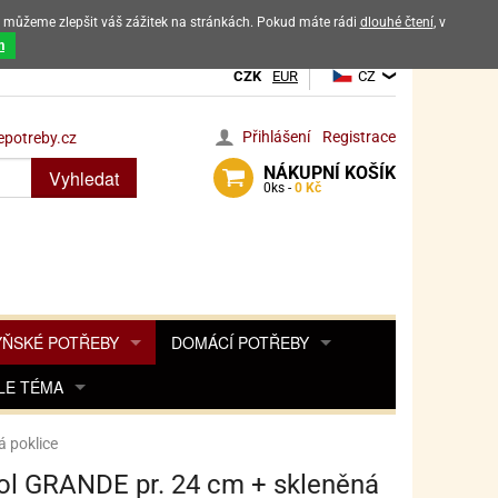
ak můžeme zlepšit váš zážitek na stránkách. Pokud máte rádi
dlouhé čtení
, v
dových výrobků
m
CZK
EUR
CZ
Přihlášení
Registrace
potreby.cz
NÁKUPNÍ
KOŠÍK
Vyhledat
0
ks -
0 Kč
ŇSKÉ POTŘEBY
DOMÁCÍ POTŘEBY
ŘENKY, KOŘENKY
LE TÉMA
DEKORACE DO BYTU
SAMOLEPKY NA 
TA, DESINFEKCE, OCHRANA
Y, POHÁDKY A HRY
PRO FANOUŠKY ANGRY BIRDS
DROBNOSTI DO DOMÁCNOSTI
 poklice
OZENINY
TĚNÍ KÁVOVARŮ
PRO FANOUŠKY BARBIE
NAROZENINOVÉ SVÍČKY
KOŠÍKY
ol GRANDE pr. 24 cm + skleněná