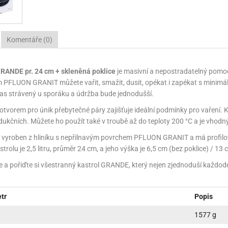
NÉ STOJANY NA ZDOBENÍ (LAZY SUSAN)
KONOVÉ FORMY NA BONBÓNY
ÁŠENÍ DORTŮ A DEZERTŮ
ÁVA
VYPICHOVAČE
KÁVA
TEKUTÉ BARVY
PEKÁČE A PLECHY
VLAŽOVKY NA CHLEBA
NOŽE
RACE A VÝZTUHY DORTŮ
ŘENÍ
KOŘENÍ
TŘPYTKY DO NÁPOJŮ
PODLOŽKY NA VYVALOVÁNÍ
CHLEBNÍKY A CHLEBOVKY
Komentáře (0)
NÉ SUROVINY
ÉČNÉ SUROVINY
RELIÉFNÍ PODLOŽKY
PÁN
P
A A DROŽDÍ
OUKA A DROŽDÍ
MANDLOVÁ MOUKA
SILIKONOVÉ FORMY NA PEČENÍ
GRANDE pr. 24 cm + skleněná poklice
je masivní a nepostradatelný pomocn
PFLUON GRANIT můžete vařit, smažit, dusit, opékat i zapékat s minimáln
NĚ A KRÉMY
ÁPLNĚ A KRÉMY
SILIKONOVÉ RUKAVICE A PODLOŽKY
KRÉMY
čas strávený u sporáku a údržba bude jednodušší.
E A TUKY
OLEJE A TUKY
NÁPLNĚ
SÍTA
STRUH
 otvorem pro únik přebytečné páry zajišťuje ideální podmínky pro vaření. K
dukčních. Můžete ho použít také v troubě až do teploty 200 °C a je vhodn
HY, MANDLE
ŘECHY, MANDLE
MARMELÁDY, DŽEMY
MANDLOVÁ MOUKA
VÁHY
TÁCY,
e vyroben z hliníku s nepřilnavým povrchem PFLUON GRANIT a má profilo
HOVÁ MÁSLA
ŘECHOVÁ MÁSLA
OCHUCOVACÍ PASTY, AROMATA
VYKRAJOVÁTKA
3D VYKRAJOVÁTKA
rolu je 2,5 litru, průměr 24 cm, a jeho výška je 6,5 cm (bez poklice) / 13 c
e a pořiďte si všestranný kastrol GRANDE, který nejen zjednoduší každoden
ŘSKÉ SUROVINY
AŘSKÉ SUROVINY
ZAPÉKACÍ MÍSY
VYKRAJOVÁTKA NA HRNEČEK
UKLÁ
VY A GLAZÉ
OLEVY A GLAZÉ
ZRCADLOVÉ POLEVY
NETRADIČNÍ VYKRAJOVÁTKA
ZAVAŘ
tr
Popis
ADY A OCHUCOVADLA
ADY A OCHUCOVADLA
TUKOVÉ POLEVY
POTRAVINÁŘSKÉ AROMA
VYKRAJOVÁTKA KLASICKÁ
1577 g