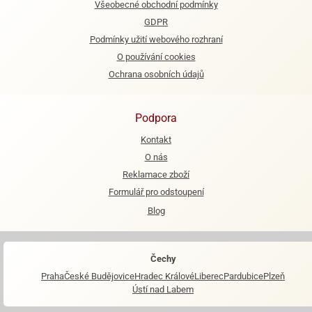
Všeobecné obchodní podmínky
GDPR
e
urfs
Podmínky užití webového rozhraní
O používání cookies
o
Ochrana osobních údajů
noušky
apkové
troly
Podpora
aw
Kontakt
trol
O nás
o
Reklamace zboží
noušky
Formulář pro odstoupení
olls
Blog
olové
Čechy
Praha
České Budějovice
Hradec Králové
Liberec
Pardubice
Plzeň
Ústí nad Labem