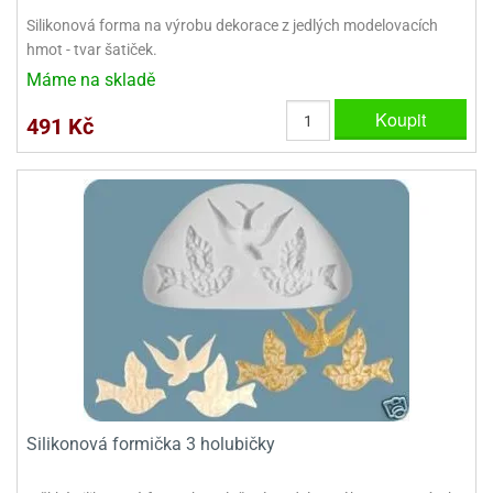
ady
o
Silikonová forma na výrobu dekorace z jedlých modelovacích
krajovátek
noušky
hmot - tvar šatiček.
imoňů
Máme na skladě
noce
nions
Koupit
ady
491 Kč
krajovátek
o
noušky
likonoce
necraft
klápěcí
o
rmičky
noušky
y
krajovátka
tle
ony
ětynky,
o
blihy
noušky
incezen
krajovátka
sney
lká
Silikonová formička 3 holubičky
o
rníky
noušky