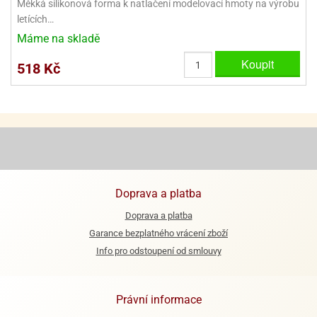
Měkká silikonová forma k natlačení modelovací hmoty na výrobu
ooby-
letících…
rezové
oo
krajovačky
Máme na skladě
o
Koupit
noušky
518 Kč
pongeBoba
o
noušky
ar
rs
ězdné
lky
Doprava a platba
Doprava a platba
o
noušky
Garance bezplatného vrácení zboží
per
Info pro odstoupení od smlouvy
rio
o
Právní informace
noušky
oulů