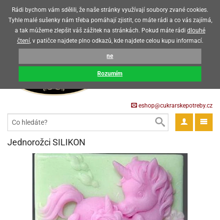
Upozorňujeme zákazníky, že v horkých letních měsících máme omezený
Rádi bychom vám sdělili, že naše stránky využívají soubory zvané cookies.
prodej čokoládových výrobků
Tyhle malé sušenky nám třeba pomáhají zjistit, co máte rádi a co vás zajímá,
a tak můžeme zlepšit váš zážitek na stránkách. Pokud máte rádi
dlouhé
CZK
EUR
CZ
čtení
, v patičce najdete plno odkazů, kde najdete celou kupu informací.
KOŠÍK
ne
0 Kč
pět
Rozumím
krářské
pět
třeby
eshop@cukrarskepotreby.cz
roviny
pět
gredience
pět
tahovací
pět
a
krářské
pět
gredience
čení
Jednorožci SILIKON
můcky
delovací
tahovací
tahovací
krářské
pět
oty
bovky
omůcky
pět
omůcky
ondant)
delovací
delovací
a
rtové
pět
oty
pět
obení
eceda
omůcky
oty
rcipán
ůl
pět
rmy
ondant)
ondant)
chyňské
rtové
korace
pět
pět
sla
obení
travinářské
čka
pět
rma
tahovací
rcipán
třeby
rmy
rcipán
rvy
nčí
oty
gurky
mácí
oristické
ičky
korace