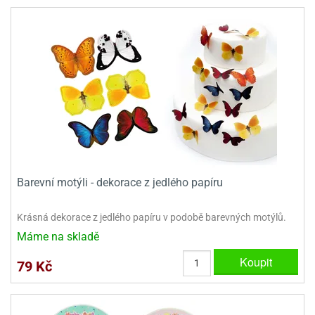
dlé
travin
ířata
ladící
o
reje
noušky
echové
krajovátka
áša
abičky
stliny
edvěd
krajovátka
o
noušky
prava
dvídka
ú
krajovátka
nnie-
dovy
Barevní motýli - dekorace z jedlého papíru
e-
krajovátka
ooh
Krásná dekorace z jedlého papíru v podobě barevných motýlů.
o
tatní
Máme na skladě
noušky
ady
ckey
Koupit
79 Kč
krajovátek
ouse
tatní
nnie