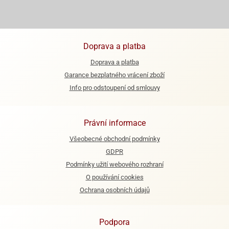
ooby-
rezové
oo
krajovačky
o
Doprava a platba
noušky
pongeBoba
Doprava a platba
Garance bezplatného vrácení zboží
o
noušky
Info pro odstoupení od smlouvy
ar
rs
Právní informace
ězdné
lky
Všeobecné obchodní podmínky
GDPR
o
Podmínky užití webového rozhraní
noušky
per
O používání cookies
rio
Ochrana osobních údajů
o
noušky
Podpora
oulů