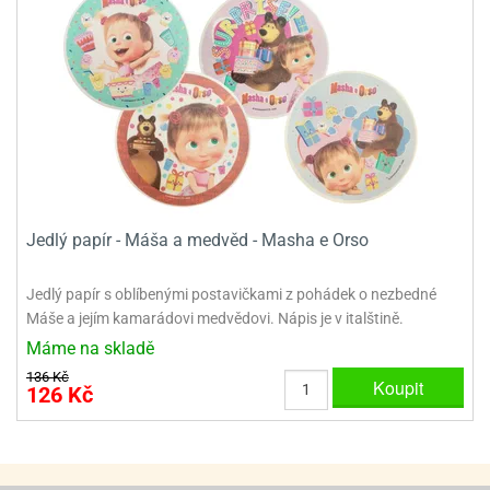
ady
o
krajovátek
noušky
imoňů
noce
nions
ady
krajovátek
o
noušky
likonoce
necraft
klápěcí
o
Jedlý papír - Máša a medvěd - Masha e Orso
rmičky
noušky
y
krajovátka
tle
Jedlý papír s oblíbenými postavičkami z pohádek o nezbedné
ony
Máše a jejím kamarádovi medvědovi. Nápis je v italštině.
ětynky,
Máme na skladě
o
blihy
noušky
136 Kč
Koupit
126 Kč
incezen
krajovátka
sney
lká
o
rníky
noušky