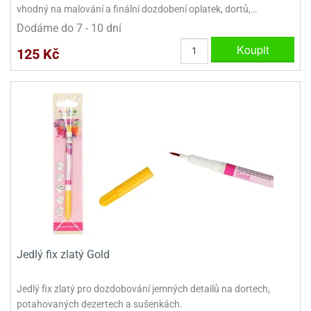
dlé
vhodný na malování a finální dozdobení oplatek, dortů,…
travin
ířata
ladící
o
Dodáme do 7 - 10 dní
reje
noušky
echové
krajovátka
Koupit
áša
abičky
125 Kč
stliny
edvěd
krajovátka
o
noušky
prava
dvídka
ú
krajovátka
nnie-
dovy
e-
krajovátka
ooh
o
tatní
noušky
ady
ckey
Jedlý fix zlatý Gold
krajovátek
ouse
Jedlý fix zlatý pro dozdobování jemných detailů na dortech,
tatní
nnie
potahovaných dezertech a sušenkách.