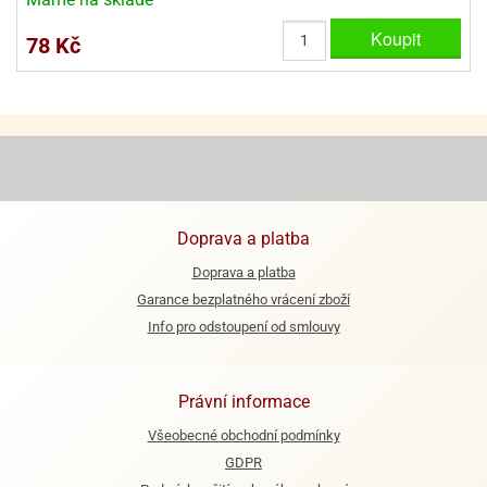
ooby-
rezové
Koupit
oo
78 Kč
krajovačky
o
noušky
pongeBoba
o
noušky
ar
rs
Doprava a platba
ězdné
Doprava a platba
lky
Garance bezplatného vrácení zboží
Info pro odstoupení od smlouvy
o
noušky
per
rio
Právní informace
Všeobecné obchodní podmínky
o
noušky
GDPR
oulů