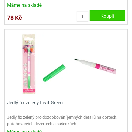
ady
o
Máme na skladě
krajovátek
noušky
Koupit
imoňů
78 Kč
noce
nions
ady
krajovátek
o
noušky
likonoce
necraft
klápěcí
o
rmičky
noušky
y
krajovátka
tle
ony
ětynky,
o
blihy
noušky
Jedlý fix zelený Leaf Green
incezen
krajovátka
sney
Jedlý fix zelený pro dozdobování jemných detailů na dortech,
lká
potahovaných dezertech a sušenkách.
o
rníky
noušky
Máme na skladě