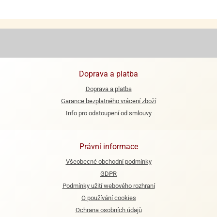
e
urfs
o
noušky
apkové
troly
Doprava a platba
Doprava a platba
aw
Garance bezplatného vrácení zboží
trol
Info pro odstoupení od smlouvy
o
noušky
olls
Právní informace
olové
Všeobecné obchodní podmínky
GDPR
Podmínky užití webového rozhraní
O používání cookies
Ochrana osobních údajů