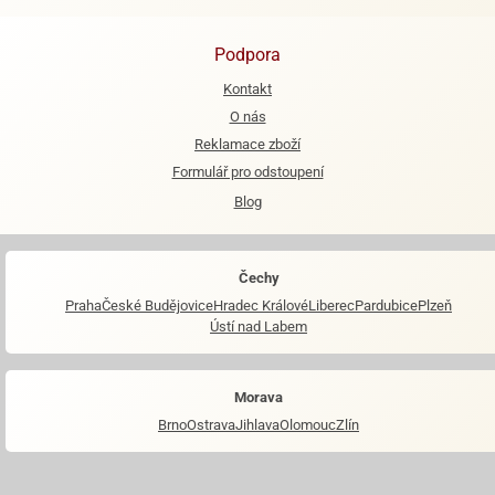
Podpora
Kontakt
O nás
Reklamace zboží
Formulář pro odstoupení
Blog
Čechy
Praha
České Budějovice
Hradec Králové
Liberec
Pardubice
Plzeň
Ústí nad Labem
Morava
Brno
Ostrava
Jihlava
Olomouc
Zlín