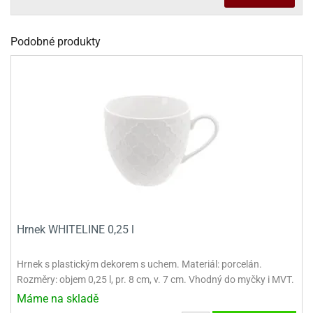
dlé
travin
ířata
ladící
o
reje
noušky
echové
krajovátka
Podobné produkty
áša
abičky
stliny
edvěd
krajovátka
o
noušky
prava
dvídka
ú
krajovátka
nnie-
dovy
e-
krajovátka
ooh
o
Hrnek WHITELINE 0,25 l
tatní
noušky
ady
ckey
Hrnek s plastickým dekorem s uchem. Materiál: porcelán.
krajovátek
ouse
Rozměry: objem 0,25 l, pr. 8 cm, v. 7 cm. Vhodný do myčky i MVT.
tatní
nnie
Máme na skladě