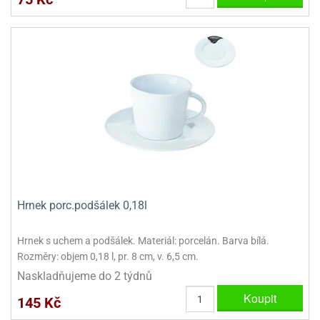
ooby-
rezové
oo
krajovačky
o
noušky
pongeBoba
o
noušky
ar
rs
ězdné
lky
Hrnek porc.podšálek 0,18l
o
noušky
Hrnek s uchem a podšálek. Materiál: porcelán. Barva bílá.
per
Rozměry: objem 0,18 l, pr. 8 cm, v. 6,5 cm.
rio
Naskladňujeme do 2 týdnů
o
Koupit
145 Kč
noušky
oulů