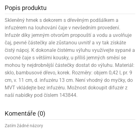
noční
rotechnika
uka
ack
gurky
hárky
ekt
nutí
roviny
obení
Popis produktu
ambovací
roba
očné
měrky
čení
omůcky
jníky
ířátka
o
valování
rcování
try
leba
oždí
tol
izu
ouka
ojany
noušky
ětce
zerty,
ouka
noční
Skleněný hrnek s dekorem s dřevěným podšálkem a
nve
likonové
enášení
tbal
liéfní
jové
krářské
rry
dlé
ngerfood
ažovky
lení
plně
ack
oždí
obení
rmy
rtů
infuzérem na louhování čaje v nevšedním provedení.
dložky
nvice
že
tter
dlou
ěty
oždí
nvičky
azy
ort
hárky,
Infuzér díky jemným otvorům propouští a vodu a uvolňuje
rvou
leba
émy
ndlová
plně
san)
nbóny
zertů
likonové
nky
chyňské
o
lenky,
plně
čaj, pevné částečky ale zůstanou uvnitř a vy tak získáte
ouka
íbory
omoce
rmy
že
noušky
kuté
límky
lebníky
eje
čistý nápoj. K dokonale čistému výluhu využívejte sypané a
émy
parace
íprava
llo
rvy
émy
dy
ovocné čaje s většími kousky, u příliš jemných směsí se
vy
chyňské
čení
líře
tty
lebovky
ky
rémy
nců
ztuhy
žky
pytky
mohou ty nejdrobnější částečky dostat do výluhu. Materiál:
eje
rmosky
rtů
likonové
o
sklo, bambusové dřevo, korek. Rozměry: objem 0,42 l, pr. 9
echy,
ack
plně
ruhadla,
tření
kavice
noušky
pojů
ky
ndle
cm, v. 11 cm, d. infuzéru 13 cm. Není vhodný do myčky, do
rabky
žů
edá
rmelády,
echy,
MVT vkládejte bez infuzéru. Možnost dokoupit difuzér z
dložky
echy,
echová
žemy
ndle
áječe
kénka
naší nabídky pod číslem 143844.
ry
ndle
sla
ta
hucovací
ndlová
cy,
ady
echová
emo
kařské
sty,
ouka
dnosy
žů
hy
Komentáře (0)
sla
roviny
omata
a
káčky
dtácky
krajovátka
ack
kařské
Zatím žádné názory
rty
levy
ack
roviny
ojany
ploměry
pékací
krajovátka
lavu
azé
levy