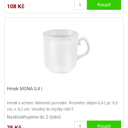
Koupit
ady
o
108 Kč
krajovátek
noušky
imoňů
noce
nions
ady
krajovátek
o
noušky
likonoce
necraft
klápěcí
o
rmičky
noušky
y
krajovátka
tle
ony
ětynky,
Hrnek MONA 0,4 l
o
blihy
noušky
Hrnek s uchem. Materiál: porcelán. Rozměry: objem 0,4 l, pr. 9,3
incezen
krajovátka
cm, v. 9,2 cm. Vhodný do myčky i MVT.
sney
lká
Naskladňujeme do 2 týdnů
o
Koupit
rníky
noušky
75 Kč