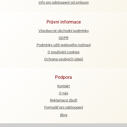
Info pro odstoupení od smlouvy
e
urfs
Právní informace
o
Všeobecné obchodní podmínky
noušky
apkové
GDPR
troly
Podmínky užití webového rozhraní
O používání cookies
aw
Ochrana osobních údajů
trol
o
noušky
Podpora
olls
Kontakt
olové
O nás
Reklamace zboží
Formulář pro odstoupení
Blog