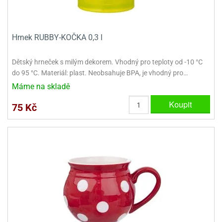
ady
o
krajovátek
noušky
imoňů
noce
Hrnek RUBBY-KOČKA 0,3 l
nions
ady
Dětský hrneček s milým dekorem. Vhodný pro teploty od -10 °C
krajovátek
o
do 95 °C. Materiál: plast. Neobsahuje BPA, je vhodný pro…
noušky
likonoce
necraft
Máme na skladě
Koupit
klápěcí
o
75 Kč
rmičky
noušky
y
krajovátka
tle
ony
ětynky,
o
blihy
noušky
incezen
krajovátka
sney
lká
o
rníky
noušky