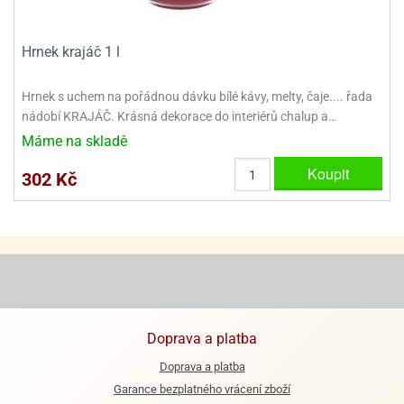
ooby-
rezové
oo
krajovačky
Hrnek krajáč 1 l
o
noušky
Hrnek s uchem na pořádnou dávku bílé kávy, melty, čaje.... řada
pongeBoba
nádobí KRAJÁČ. Krásná dekorace do interiérů chalup a…
o
Máme na skladě
noušky
ar
Koupit
302 Kč
rs
ězdné
lky
o
noušky
per
rio
Doprava a platba
o
Doprava a platba
noušky
Garance bezplatného vrácení zboží
oulů