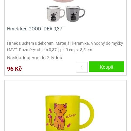
dlé
travin
ířata
ladící
o
reje
noušky
echové
krajovátka
áša
abičky
stliny
Hrnek ker. GOOD IDEA 0,37 l
edvěd
krajovátka
Hrnek s uchem s dekorem. Materiál: keramika. Vhodný do myčky
o
noušky
i MVT. Rozměry: objem 0,37 l, pr. 9 cm, v. 8,5 cm.
prava
dvídka
Naskladňujeme do 2 týdnů
ú
krajovátka
Koupit
96 Kč
nnie-
dovy
e-
krajovátka
ooh
o
tatní
noušky
ady
ckey
krajovátek
ouse
tatní
nnie