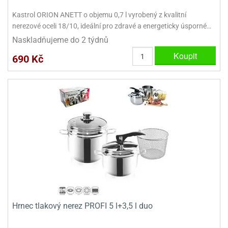
ooby-
Kastrol ORION ANETT o objemu 0,7 l vyrobený z kvalitní
rezové
oo
krajovačky
nerezové oceli 18/10, ideální pro zdravé a energeticky úsporné…
o
Naskladňujeme do 2 týdnů
noušky
Koupit
pongeBoba
690 Kč
o
noušky
ar
rs
ězdné
lky
o
noušky
per
rio
o
Hrnec tlakový nerez PROFI 5 l+3,5 l duo
noušky
oulů