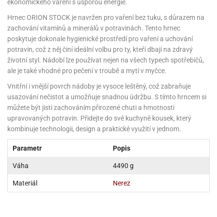
noční
rotechnika
uka
pět
ekonomického vaření s úsporou energie.
gurky
hárky
ekt
nutí
roviny
obení
ambovací
roba
očné
měrky
čení
omůcky
jníky
ířátka
o
valování
rcování
try
Hrnec ORION STOCK je navržen pro vaření bez tuku, s důrazem na
leba
oždí
tol
izu
ouka
ojany
noušky
ětce
zerty,
ouka
noční
zachování vitamínů a minerálů v potravinách. Tento hrnec
nve
likonové
enášení
tbal
liéfní
jové
krářské
rry
dlé
ngerfood
ažovky
lení
plně
pět
poskytuje dokonale hygienické prostředí pro vaření a uchování
oždí
obení
rmy
rtů
dložky
nvice
že
tter
dlou
ěty
oždí
potravin, což z něj činí ideální volbu pro ty, kteří dbají na zdravý
nvičky
azy
ort
hárky,
rvou
leba
émy
ndlová
plně
životní styl. Nádobí lze používat nejen na všech typech spotřebičů,
san)
nbóny
zertů
likonové
nky
chyňské
o
lenky,
plně
ouka
íbory
omoce
ale je také vhodné pro pečení v troubě a mytí v myčce.
rmy
že
noušky
kuté
límky
lebníky
eje
émy
parace
íprava
llo
rvy
émy
Vnitřní i vnější povrch nádoby je vysoce leštěný, což zabraňuje
dy
vy
chyňské
čení
líře
tty
lebovky
ky
rémy
nců
usazování nečistot a umožňuje snadnou údržbu. S tímto hrncem si
ztuhy
žky
pytky
eje
rmosky
rtů
můžete být jisti zachováním přirozené chuti a hmotnosti
likonové
o
echy,
pět
plně
ruhadla,
tření
kavice
upravovaných potravin. Přidejte do své kuchyně kousek, který
noušky
pojů
ky
ndle
rabky
žů
edá
kombinuje technologii, design a praktické využití v jednom.
rmelády,
echy,
dložky
echy,
echová
žemy
ndle
áječe
kénka
ry
Parametr
Popis
ndle
sla
ta
hucovací
ndlová
cy,
ady
Váha
4490 g
echová
emo
kařské
sty,
ouka
dnosy
žů
hy
sla
roviny
omata
Materiál
Nerez
a
káčky
dtácky
krajovátka
pět
kařské
rty
levy
pět
roviny
ojany
ploměry
pékací
krajovátka
lavu
azé
levy