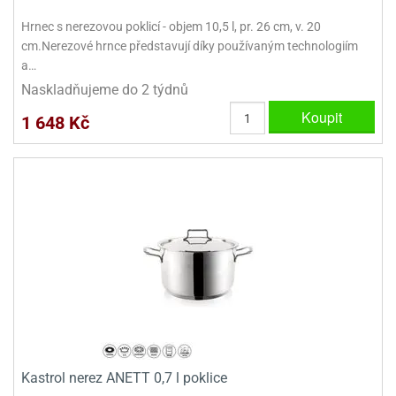
ady
o
Hrnec s nerezovou poklicí - objem 10,5 l, pr. 26 cm, v. 20
krajovátek
noušky
cm.Nerezové hrnce představují díky používaným technologiím
imoňů
noce
a…
nions
Naskladňujeme do 2 týdnů
ady
Koupit
krajovátek
o
1 648 Kč
noušky
likonoce
necraft
klápěcí
o
rmičky
noušky
y
krajovátka
tle
ony
ětynky,
o
blihy
noušky
incezen
krajovátka
sney
lká
o
Kastrol nerez ANETT 0,7 l poklice
rníky
noušky