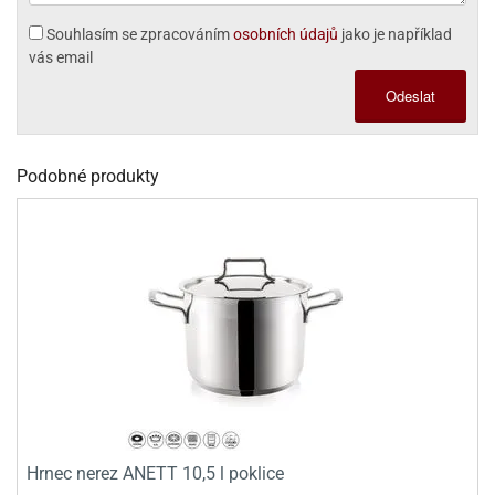
dlé
travin
ířata
ladící
Souhlasím se zpracováním
osobních údajů
jako je například
o
reje
noušky
vás email
echové
krajovátka
áša
abičky
Odeslat
stliny
edvěd
krajovátka
o
Podobné produkty
noušky
prava
dvídka
ú
krajovátka
nnie-
dovy
e-
krajovátka
ooh
o
tatní
noušky
ady
ckey
krajovátek
ouse
tatní
nnie
Hrnec nerez ANETT 10,5 l poklice