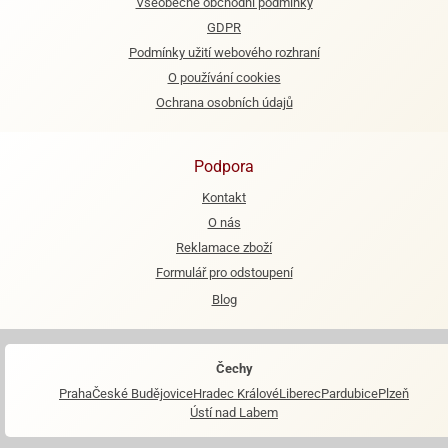
Všeobecné obchodní podmínky
GDPR
Podmínky užití webového rozhraní
O používání cookies
Ochrana osobních údajů
Podpora
Kontakt
O nás
Reklamace zboží
Formulář pro odstoupení
Blog
Čechy
Praha
České Budějovice
Hradec Králové
Liberec
Pardubice
Plzeň
Ústí nad Labem