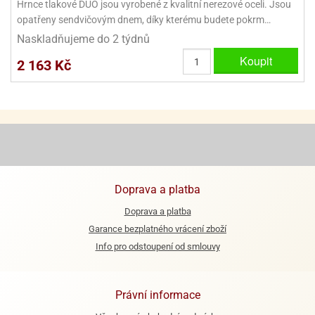
Hrnce tlakové DUO jsou vyrobené z kvalitní nerezové oceli. Jsou
opatřeny sendvičovým dnem, díky kterému budete pokrm…
e
Naskladňujeme do 2 týdnů
urfs
Koupit
2 163 Kč
o
noušky
apkové
troly
aw
trol
o
noušky
Doprava a platba
olls
Doprava a platba
Garance bezplatného vrácení zboží
olové
Info pro odstoupení od smlouvy
Právní informace