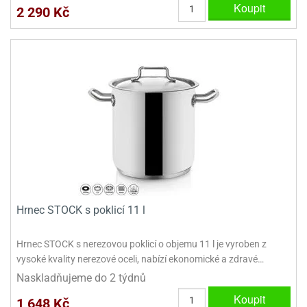
Koupit
ooby-
2 290 Kč
rezové
oo
krajovačky
o
noušky
pongeBoba
o
noušky
ar
rs
ězdné
lky
o
Hrnec STOCK s poklicí 11 l
noušky
per
Hrnec STOCK s nerezovou poklicí o objemu 11 l je vyroben z
rio
vysoké kvality nerezové oceli, nabízí ekonomické a zdravé…
o
Naskladňujeme do 2 týdnů
noušky
Koupit
1 648 Kč
oulů