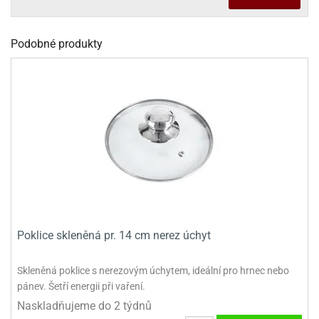
dlé
travin
ířata
ladící
o
reje
noušky
echové
krajovátka
Podobné produkty
áša
abičky
stliny
edvěd
krajovátka
o
noušky
prava
dvídka
ú
krajovátka
nnie-
dovy
e-
krajovátka
ooh
o
tatní
Poklice skleněná pr. 14 cm nerez úchyt
noušky
ady
ckey
Skleněná poklice s nerezovým úchytem, ideální pro hrnec nebo
krajovátek
ouse
pánev. Šetří energii při vaření.
tatní
nnie
Naskladňujeme do 2 týdnů