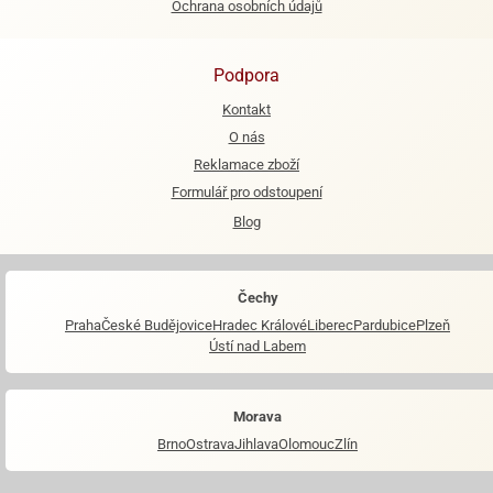
Ochrana osobních údajů
Podpora
Kontakt
O nás
Reklamace zboží
Formulář pro odstoupení
Blog
Čechy
Praha
České Budějovice
Hradec Králové
Liberec
Pardubice
Plzeň
Ústí nad Labem
Morava
Brno
Ostrava
Jihlava
Olomouc
Zlín