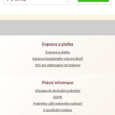
e
urfs
o
noušky
apkové
troly
Doprava a platba
aw
Doprava a platba
trol
Garance bezplatného vrácení zboží
o
Info pro odstoupení od smlouvy
noušky
olls
Právní informace
olové
Všeobecné obchodní podmínky
GDPR
Podmínky užití webového rozhraní
O používání cookies