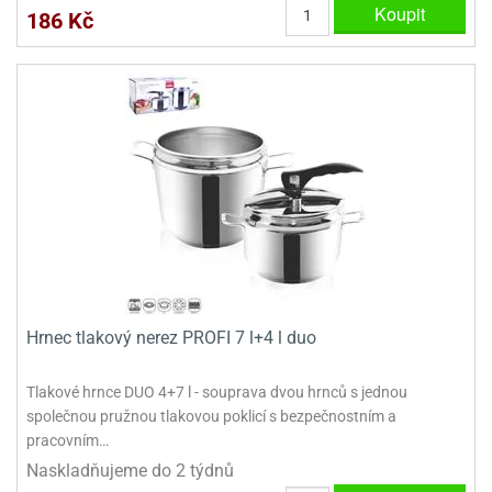
Koupit
ady
o
186 Kč
krajovátek
noušky
imoňů
noce
nions
ady
krajovátek
o
noušky
likonoce
necraft
klápěcí
o
rmičky
noušky
y
krajovátka
tle
ony
ětynky,
Hrnec tlakový nerez PROFI 7 l+4 l duo
o
blihy
noušky
Tlakové hrnce DUO 4+7 l - souprava dvou hrnců s jednou
incezen
společnou pružnou tlakovou poklicí s bezpečnostním a
krajovátka
sney
lká
pracovním…
o
Naskladňujeme do 2 týdnů
rníky
noušky