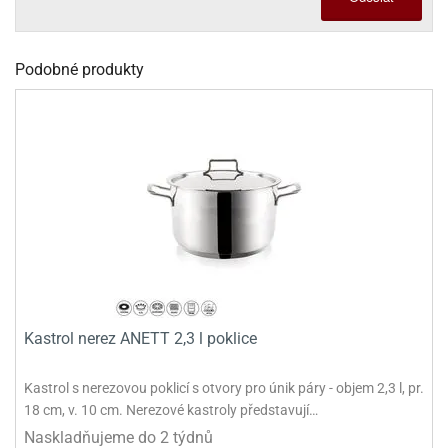
ady
o
krajovátek
noušky
imoňů
Podobné produkty
noce
nions
ady
krajovátek
o
noušky
likonoce
necraft
klápěcí
o
rmičky
noušky
y
krajovátka
tle
ony
ětynky,
o
Kastrol nerez ANETT 2,3 l poklice
blihy
noušky
incezen
krajovátka
sney
Kastrol s nerezovou poklicí s otvory pro únik páry - objem 2,3 l, pr.
lká
18 cm, v. 10 cm. Nerezové kastroly představují…
o
Naskladňujeme do 2 týdnů
rníky
noušky