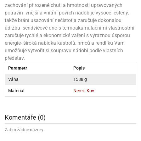
sy
levy
zachování přirozené chuti a hmotnosti upravovaných
ládání
pět
že
D
ísady
pět
dnorožci
azé
travin
potravin- vnější a vnitřní povrch nádob je vysoce leštěný,
krajovátka
azé
žáky
ládání
takže brání usazování nečistot a zaručuje dokonalou
o
hucovadla
cadlové
ísady
vařování
travin
krajovátka
ísady
údržbu- sendvičové dno s termoakumulačními vlastnostmi
noušky
levy
rabky
roviny
miksů
zaručuje rychlé a ekonomické vaření s výraznou úsporou
hucovadla
nzervace
křenky
neček
hucovadla
kové
rvel,
vírací
energie- široká nabídka kastrolů, hrnců a rendlíku Vám
nuty
levy
travinářské
C
že
řenky
tradiční
umožňuje vytvořit si soupravu nádobí podle vlastních
roviny
oma
mics
krajovátka
představ.
ehačky
pět
leva
dlonosiče
nuty
iláš
o
krajovátka
Parametr
Popis
etany
ckách
iliáž)
ehačky
noušky
astové
asická
ehačky
raculous
xy
Váha
1588 g
rzliny
ip
etany
dybug
krajovátka
etany
levy
Materiál
Nerez
,
Kov
zy
latiny
užovače
o
noce
rzliny
ehačky
noušky
leněné
tatní
pět
tečka
zy
krajovátka
latiny
krářské
stlinné
Komentáře (0)
roviny
tatní
ehačky
o
hve
likonoce
tatní
krářské
noušky
krářské
Zatím žádné názory
vočišné
roviny
O.L.
kuové
krajovátka
roviny
ehačky
rprise!
hování