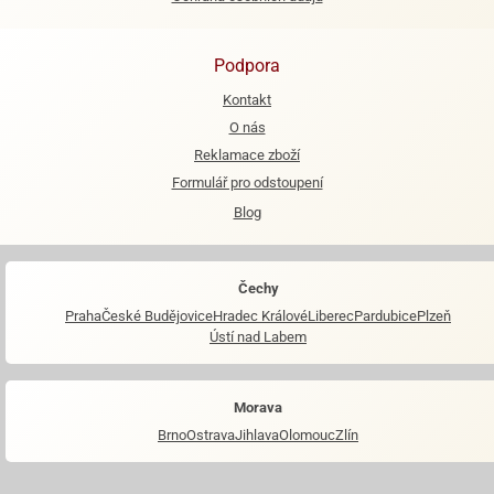
Podpora
Kontakt
O nás
Reklamace zboží
Formulář pro odstoupení
Blog
Čechy
Praha
České Budějovice
Hradec Králové
Liberec
Pardubice
Plzeň
Ústí nad Labem
Morava
Brno
Ostrava
Jihlava
Olomouc
Zlín