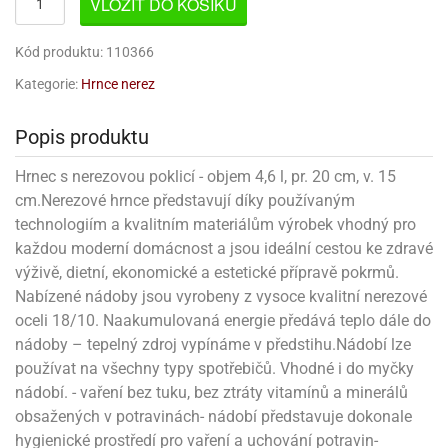
noční
rotechnika
VLOŽIT DO KOŠÍKU
uka
pět
gurky
hárky
ekt
nutí
roviny
obení
ambovací
roba
očné
měrky
čení
omůcky
jníky
ířátka
o
valování
rcování
try
leba
oždí
tol
izu
ouka
ojany
noušky
Kód produktu: 110366
ětce
zerty,
ouka
noční
nve
likonové
enášení
tbal
liéfní
jové
krářské
rry
dlé
ngerfood
ažovky
lení
plně
pět
oždí
Kategorie:
Hrnce nerez
obení
rmy
rtů
dložky
nvice
že
tter
dlou
ěty
oždí
nvičky
azy
ort
hárky,
rvou
leba
émy
ndlová
plně
san)
nbóny
zertů
likonové
nky
chyňské
o
lenky,
plně
Popis produktu
ouka
íbory
omoce
rmy
že
noušky
kuté
límky
lebníky
eje
émy
parace
íprava
llo
rvy
émy
Hrnec s nerezovou poklicí - objem 4,6 l, pr. 20 cm, v. 15
dy
vy
chyňské
čení
líře
tty
lebovky
ky
rémy
nců
cm.Nerezové hrnce představují díky používaným
ztuhy
žky
pytky
eje
rmosky
rtů
likonové
technologiím a kvalitním materiálům výrobek vhodný pro
o
echy,
pět
plně
ruhadla,
tření
kavice
noušky
pojů
každou moderní domácnost a jsou ideální cestou ke zdravé
ky
ndle
rabky
žů
edá
rmelády,
výživě, dietní, ekonomické a estetické přípravě pokrmů.
echy,
dložky
echy,
echová
žemy
ndle
áječe
Nabízené nádoby jsou vyrobeny z vysoce kvalitní nerezové
kénka
ry
ndle
sla
oceli 18/10. Naakumulovaná energie předává teplo dále do
ta
hucovací
ndlová
cy,
ady
echová
nádoby – tepelný zdroj vypínáme v předstihu.Nádobí lze
emo
kařské
sty,
ouka
dnosy
žů
hy
sla
roviny
používat na všechny typy spotřebičů. Vhodné i do myčky
omata
a
káčky
nádobí. - vaření bez tuku, bez ztráty vitamínů a minerálů
dtácky
krajovátka
pět
kařské
rty
levy
pět
obsažených v potravinách- nádobí představuje dokonale
roviny
ojany
ploměry
pékací
krajovátka
hygienické prostředí pro vaření a uchování potravin-
lavu
azé
levy