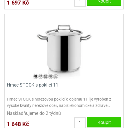
Koupit
1 697 Kč
e
urfs
o
noušky
apkové
troly
aw
trol
o
noušky
olls
Hrnec STOCK s poklicí 11 l
olové
Hrnec STOCK s nerezovou poklicí o objemu 11 l je vyroben z
vysoké kvality nerezové oceli, nabízí ekonomické a zdravé…
Naskladňujeme do 2 týdnů
Koupit
1 648 Kč