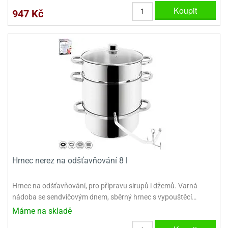
ooby-
Koupit
947 Kč
rezové
oo
krajovačky
o
noušky
pongeBoba
o
noušky
ar
rs
ězdné
lky
o
Hrnec nerez na odšťavňování 8 l
noušky
per
rio
Hrnec na odšťavňování, pro přípravu sirupů i džemů. Varná
nádoba se sendvičovým dnem, sběrný hrnec s vypouštěcí…
o
Máme na skladě
noušky
oulů