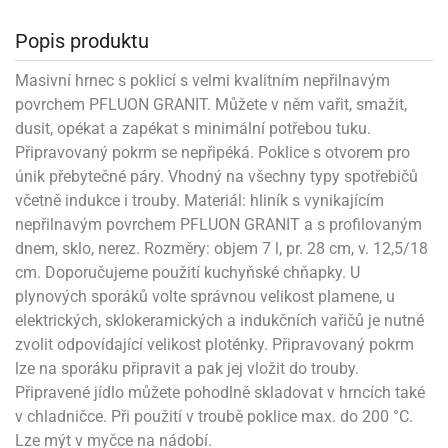
noční
rotechnika
uka
pět
gurky
hárky
ekt
nutí
roviny
obení
ambovací
roba
očné
měrky
čení
omůcky
jníky
ířátka
o
valování
rcování
try
leba
Popis produktu
oždí
tol
izu
ouka
ojany
noušky
ětce
zerty,
ouka
noční
nve
likonové
enášení
tbal
liéfní
jové
krářské
rry
dlé
ngerfood
ažovky
lení
plně
pět
Masivní hrnec s poklicí s velmi kvalitním nepřilnavým
oždí
obení
rmy
rtů
dložky
nvice
že
tter
dlou
ěty
oždí
povrchem PFLUON GRANIT. Můžete v něm vařit, smažit,
nvičky
azy
ort
hárky,
rvou
leba
émy
ndlová
plně
san)
nbóny
zertů
likonové
nky
chyňské
dusit, opékat a zapékat s minimální potřebou tuku.
o
lenky,
plně
ouka
íbory
omoce
rmy
že
noušky
kuté
límky
lebníky
Připravovaný pokrm se nepřipéká. Poklice s otvorem pro
eje
émy
parace
íprava
llo
rvy
émy
únik přebytečné páry. Vhodný na všechny typy spotřebičů
dy
vy
chyňské
čení
líře
tty
lebovky
ky
rémy
nců
včetně indukce i trouby. Materiál: hliník s vynikajícím
ztuhy
žky
pytky
eje
rmosky
rtů
likonové
nepřilnavým povrchem PFLUON GRANIT a s profilovaným
o
echy,
pět
plně
ruhadla,
tření
kavice
noušky
pojů
dnem, sklo, nerez. Rozměry: objem 7 l, pr. 28 cm, v. 12,5/18
ky
ndle
rabky
žů
edá
rmelády,
cm. Doporučujeme použití kuchyňské chňapky. U
echy,
dložky
echy,
echová
žemy
ndle
áječe
plynových sporáků volte správnou velikost plamene, u
kénka
ry
ndle
sla
elektrických, sklokeramických a indukčních vařičů je nutné
ta
hucovací
ndlová
cy,
ady
echová
zvolit odpovídající velikost ploténky. Připravovaný pokrm
emo
kařské
sty,
ouka
dnosy
žů
hy
sla
roviny
lze na sporáku připravit a pak jej vložit do trouby.
omata
a
káčky
Připravené jídlo můžete pohodlně skladovat v hrncích také
dtácky
krajovátka
pět
kařské
rty
levy
pět
v chladničce. Při použití v troubě poklice max. do 200 °C.
roviny
ojany
ploměry
pékací
krajovátka
Lze mýt v myčce na nádobí.
lavu
azé
levy