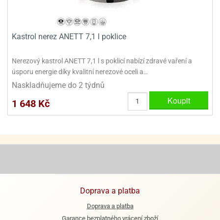
e
urfs
Kastrol nerez ANETT 7,1 l poklice
o
noušky
Nerezový kastrol ANETT 7,1 l s poklicí nabízí zdravé vaření a
apkové
úsporu energie díky kvalitní nerezové oceli a…
troly
Naskladňujeme do 2 týdnů
aw
Koupit
1 648 Kč
trol
o
noušky
olls
olové
Doprava a platba
Doprava a platba
Garance bezplatného vrácení zboží