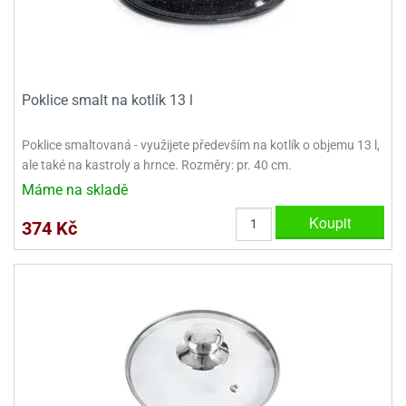
ady
o
krajovátek
noušky
imoňů
noce
nions
Poklice smalt na kotlík 13 l
ady
krajovátek
o
noušky
Poklice smaltovaná - využijete především na kotlík o objemu 13 l,
likonoce
necraft
ale také na kastroly a hrnce. Rozměry: pr. 40 cm.
klápěcí
o
Máme na skladě
rmičky
noušky
Koupit
y
374 Kč
krajovátka
tle
ony
ětynky,
o
blihy
noušky
incezen
krajovátka
sney
lká
o
rníky
noušky