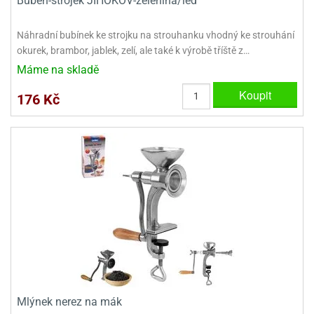
Buben-strojek JIHOKOV-zelenina/led
ady
o
krajovátek
noušky
Náhradní bubínek ke strojku na strouhanku vhodný ke strouhání
imoňů
okurek, brambor, jablek, zelí, ale také k výrobě tříště z…
noce
nions
Máme na skladě
ady
krajovátek
o
Koupit
176 Kč
noušky
likonoce
necraft
klápěcí
o
rmičky
noušky
y
krajovátka
tle
ony
ětynky,
o
blihy
noušky
incezen
krajovátka
sney
lká
o
Mlýnek nerez na mák
rníky
noušky