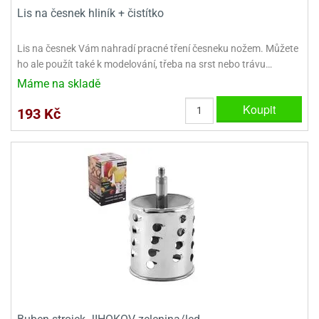
dlé
travin
Lis na česnek hliník + čistítko
ířata
ladící
o
reje
noušky
echové
krajovátka
Lis na česnek Vám nahradí pracné tření česneku nožem. Můžete
áša
abičky
ho ale použít také k modelování, třeba na srst nebo trávu…
stliny
edvěd
Máme na skladě
krajovátka
o
Koupit
193 Kč
noušky
prava
dvídka
ú
krajovátka
nnie-
dovy
e-
krajovátka
ooh
o
tatní
noušky
ady
ckey
krajovátek
ouse
tatní
nnie