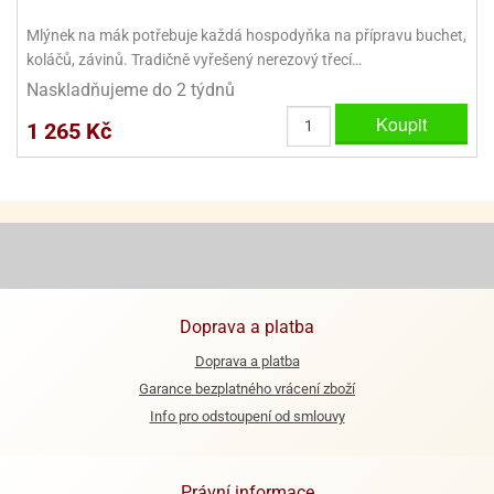
ooby-
rezové
Mlýnek na mák potřebuje každá hospodyňka na přípravu buchet,
oo
krajovačky
koláčů, závinů. Tradičně vyřešený nerezový třecí…
o
Naskladňujeme do 2 týdnů
noušky
Koupit
pongeBoba
1 265 Kč
o
noušky
ar
rs
ězdné
lky
Doprava a platba
o
noušky
Doprava a platba
per
Garance bezplatného vrácení zboží
rio
Info pro odstoupení od smlouvy
o
noušky
oulů
Právní informace