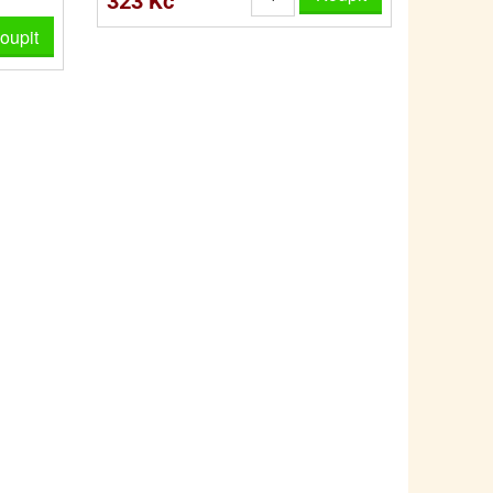
323 Kč
oupit