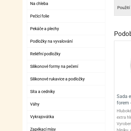
SURO
SUR
Na chleba
Použití
ŠLEH
ŠLE
Pečící folie
ZMR
Pekáče a plechy
Podob
ŽEL
Podložky na vyvalování
OSTA
OSTA
Reliéfní podložky
Silikonové formy na pečení
Silikonové rukavice a podložky
Síta a cedníky
Sada e
forem -
Váhy
Hluboké
Vykrajovátka
extra h
Vyroben
Zapékací mísy
hliníku,