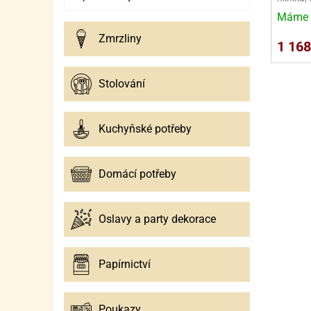
Máme 
Zmrzliny
1 168
Stolování
Kuchyňské potřeby
Domácí potřeby
Oslavy a party dekorace
Papírnictví
Poukazy