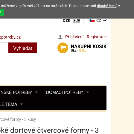
ak můžeme zlepšit váš zážitek na stránkách. Pokud máte rádi
dlouhé čtení
, v
dových výrobků
m
CZK
EUR
CZ
Přihlášení
Registrace
potreby.cz
NÁKUPNÍ
KOŠÍK
Vyhledat
0
ks -
0 Kč
ŇSKÉ POTŘEBY
DOMÁCÍ POTŘEBY
ŘENKY, KOŘENKY
LE TÉMA
DEKORACE DO BYTU
SAMOLEPKY NA 
TA, DESINFEKCE, OCHRANA
Y, POHÁDKY A HRY
PRO FANOUŠKY ANGRY BIRDS
DROBNOSTI DO DOMÁCNOSTI
cové formy - 3 kusy
OZENINY
TĚNÍ KÁVOVARŮ
PRO FANOUŠKY BARBIE
NAROZENINOVÉ SVÍČKY
KOŠÍKY
ké dortové čtvercové formy - 3