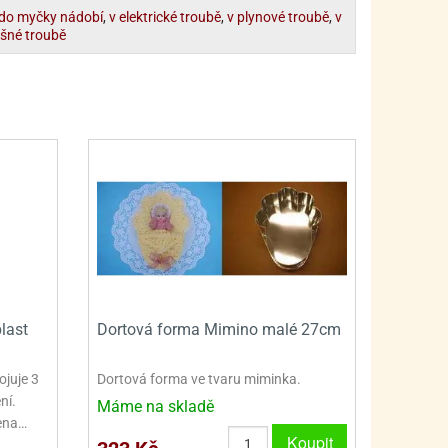
PRO FANOUŠKY ŠMOULŮ - THE SMURFS
SKLENĚNÉ DÓZY A LAHVE
do myčky nádobí
,
v elektrické troubě
,
v plynové troubě
,
v
šné troubě
PRO FANOUŠKY TLAPKOVÉ PATROLY - PAW PATRO
VAKUOVÉ UCHOVÁNÍ POTRAVIN
PRO FANOUŠKY TROLLS - TROLOVÉ
PLECHOVÉ KRABIČKY
last
Dortová forma Mimino malé 27cm
ojuje 3
Dortová forma ve tvaru miminka.
ní.
Máme na skladě
řena…
Koupit
BLIHY