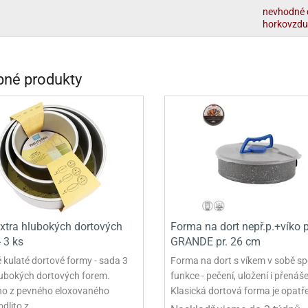
VINY NA DONUTY
OVINY NA DONUTY
POLEVA V PECKÁCH
GRILÁŠ (GRILIÁŽ)
VYKRAJOVÁTKA - VÁNOCE
nevhodné 
horkovzdu
AČKY A SMETANY
HAČKY A SMETANY
DRIP POLEVY
ZTUŽOVAČE ŠLEHAČKY
VYKRAJOVÁTKA - VELIKONOCE
ZLINY
ZMRZLINY
ROSTLINNÉ ŠLEHAČKY
VYKRAJOVÁTKA - ZVÍŘATA
né produkty
ATINY
ŽELATINY
ŽIVOČIŠNÉ ŠLEHAČKY
VYKRAJOVÁTKA - ROSTLINY
TNÍ CUKRÁŘSKÉ SUROVINY
TNÍ CUKRÁŘSKÉ SUROVINY
JEDLÉ CHLADÍCÍ SPREJE
VYKRAJOVÁTKA - DOPRAVA
VYKRAJOVÁTKA - BUDOVY
VYKRAJOVÁTKA - OSTATNÍ
SADY VYKRAJOVÁTEK - OSTATNÍ
SADY VYKRAJOVÁTEK - VÁNOCE
xtra hlubokých dortových
Forma na dort nepř.p.+víko p
 3 ks
GRANDE pr. 26 cm
SADY VYKRAJOVÁTEK - VELIKONOCE
 kulaté dortové formy - sada 3
Forma na dort s víkem v sobě sp
lubokých dortových forem.
funkce - pečení, uložení i přenáše
VYKLÁPĚCÍ FORMIČKY
o z pevného eloxovaného
Klasická dortová forma je opat
VYKRAJOVÁTKA - HNĚTYNKY, NA KO
 odlito z…