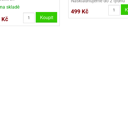
Naskladňujeme do 2 týdnů
na skladě
K
VYKRAJOVÁTKA VELKÁ NA PERNÍKY
499 Kč
Koupit
 Kč
NEREZOVÉ VYKRAJOVAČKY