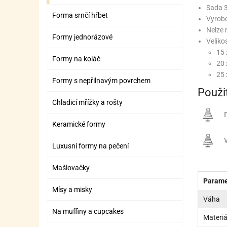
ZÁBAVNÉ HRAČKY, DOPLŇKY
VÝROBA SLIZU
BOXY A TAŠKY NA POMŮCKY
OTOČ
SILI
PŘEN
K
Sada 
Forma srnčí hřbet
Vyrobe
ZÁBAVNÍ PYROTECHNIKA
FLAMBOVACÍ PISTOL
SEPA
KO
Nelze 
Formy jednorázové
Velikos
MLÉČ
ML
15 
Formy na koláč
20 
MOUK
M
25 
Formy s nepřilnavým povrchem
NÁPL
N
Použit
Chladicí mřížky a rošty
OLEJ
n
Keramické formy
OŘEC
O
v
Luxusní formy na pečení
OŘEC
O
PEKA
PEK
Mašlovačky
Parame
POLE
P
Mísy a misky
Váha
PŘÍS
PŘÍS
Na muffiny a cupcakes
Materiá