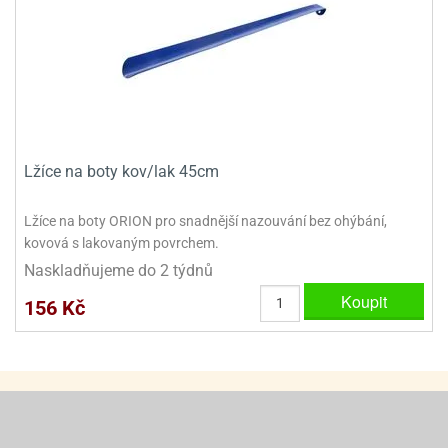
ooby-
rezové
oo
krajovačky
o
noušky
pongeBoba
o
noušky
Lžíce na boty kov/lak 45cm
ar
rs
Lžíce na boty ORION pro snadnější nazouvání bez ohýbání,
kovová s lakovaným povrchem.
ězdné
lky
Naskladňujeme do 2 týdnů
Koupit
156 Kč
o
noušky
per
rio
o
noušky
oulů