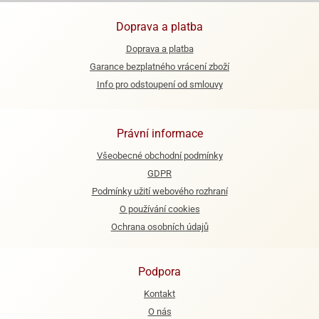
e
Doprava a platba
urfs
Doprava a platba
o
Garance bezplatného vrácení zboží
noušky
Info pro odstoupení od smlouvy
apkové
troly
Právní informace
aw
trol
Všeobecné obchodní podmínky
GDPR
o
noušky
Podmínky užití webového rozhraní
olls
O používání cookies
Ochrana osobních údajů
olové
Podpora
Kontakt
O nás