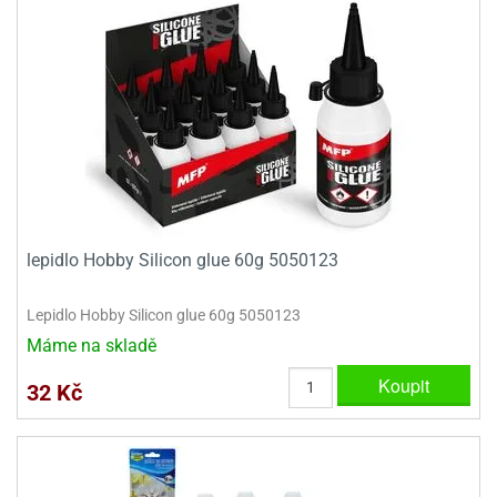
dlé
travin
ířata
ladící
o
reje
noušky
echové
krajovátka
áša
abičky
stliny
edvěd
krajovátka
o
noušky
prava
dvídka
ú
krajovátka
lepidlo Hobby Silicon glue 60g 5050123
nnie-
dovy
e-
Lepidlo Hobby Silicon glue 60g 5050123
krajovátka
ooh
Máme na skladě
o
tatní
Koupit
noušky
32 Kč
ady
ckey
krajovátek
ouse
tatní
nnie