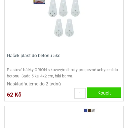
ady
o
krajovátek
noušky
imoňů
noce
nions
ady
krajovátek
o
noušky
likonoce
necraft
Háček plast do betonu 5ks
klápěcí
o
rmičky
noušky
Plastové háčky ORION s kovovými hroty pro pevné uchycení do
y
krajovátka
betonu. Sada 5 ks, 4x2 cm, bílá barva.
tle
ony
Naskladňujeme do 2 týdnů
ětynky,
Koupit
o
62 Kč
blihy
noušky
incezen
krajovátka
sney
lká
o
rníky
noušky