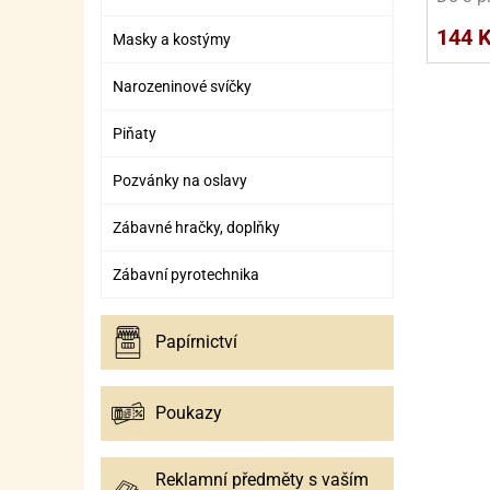
SURO
SUR
144 
Masky a kostýmy
ŠLEH
ŠLE
Narozeninové svíčky
ZMR
Piňaty
ŽEL
OSTA
OSTA
Pozvánky na oslavy
Zábavné hračky, doplňky
Zábavní pyrotechnika
Papírnictví
Poukazy
Reklamní předměty s vaším