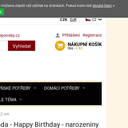
ak můžeme zlepšit váš zážitek na stránkách. Pokud máte rádi
dlouhé čtení
, v
dových výrobků
m
CZK
EUR
CZ
Přihlášení
Registrace
potreby.cz
NÁKUPNÍ
KOŠÍK
Vyhledat
0
ks -
0 Kč
ŇSKÉ POTŘEBY
DOMÁCÍ POTŘEBY
ŘENKY, KOŘENKY
LE TÉMA
DEKORACE DO BYTU
SAMOLEPKY NA 
TA, DESINFEKCE, OCHRANA
Y, POHÁDKY A HRY
PRO FANOUŠKY ANGRY BIRDS
DROBNOSTI DO DOMÁCNOSTI
182 cm
OZENINY
TĚNÍ KÁVOVARŮ
PRO FANOUŠKY BARBIE
NAROZENINOVÉ SVÍČKY
KOŠÍKY
nda - Happy Birthday - narozeniny