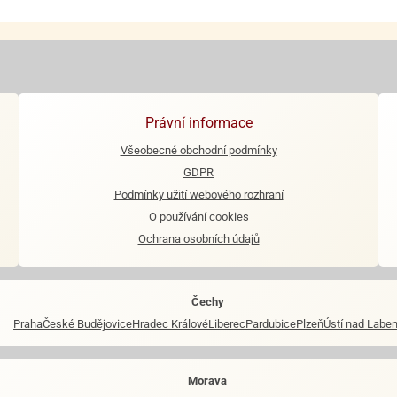
Právní informace
Všeobecné obchodní podmínky
GDPR
Podmínky užití webového rozhraní
O používání cookies
Ochrana osobních údajů
Čechy
Praha
České Budějovice
Hradec Králové
Liberec
Pardubice
Plzeň
Ústí nad Labe
Morava