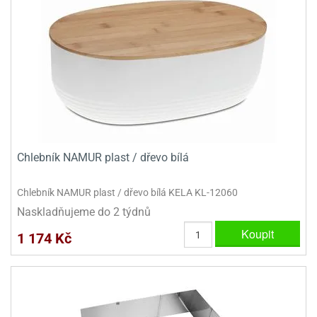
dlé
travin
ířata
ladící
o
reje
noušky
echové
krajovátka
áša
abičky
stliny
edvěd
krajovátka
o
noušky
prava
dvídka
ú
krajovátka
Chlebník NAMUR plast / dřevo bílá
nnie-
dovy
e-
Chlebník NAMUR plast / dřevo bílá KELA KL-12060
krajovátka
ooh
Naskladňujeme do 2 týdnů
o
Koupit
tatní
1 174 Kč
noušky
ady
ckey
krajovátek
ouse
tatní
nnie