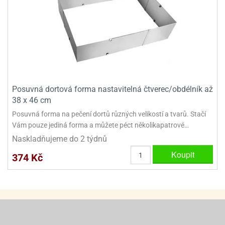
ady
o
krajovátek
noušky
imoňů
noce
nions
ady
krajovátek
o
noušky
likonoce
necraft
Posuvná dortová forma nastavitelná čtverec/obdélník až
38 x 46 cm
klápěcí
o
Posuvná forma na pečení dortů různých velikostí a tvarů. Stačí
rmičky
noušky
y
Vám pouze jediná forma a můžete péct několikapatrové…
krajovátka
tle
Naskladňujeme do 2 týdnů
ony
Koupit
ětynky,
374 Kč
o
blihy
noušky
incezen
krajovátka
sney
lká
o
rníky
noušky