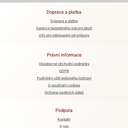
ooby-
rezové
oo
Doprava a platba
krajovačky
o
Doprava a platba
noušky
Garance bezplatného vrácení zboží
pongeBoba
Info pro odstoupení od smlouvy
o
noušky
ar
Právní informace
rs
Všeobecné obchodní podmínky
ězdné
GDPR
lky
Podmínky užití webového rozhraní
O používání cookies
o
Ochrana osobních údajů
noušky
per
rio
Podpora
o
Kontakt
noušky
oulů
O nás