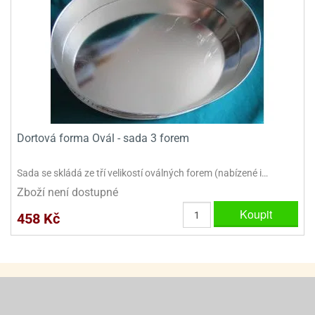
ooby-
rezové
oo
krajovačky
o
noušky
pongeBoba
o
noušky
ar
Dortová forma Ovál - sada 3 forem
rs
Sada se skládá ze tří velikostí oválných forem (nabízené i…
ězdné
lky
Zboží není dostupné
Koupit
o
458 Kč
noušky
per
rio
o
noušky
oulů