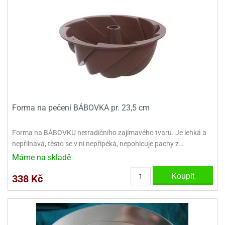
ady
o
krajovátek
noušky
imoňů
noce
nions
ady
krajovátek
o
noušky
likonoce
necraft
klápěcí
o
Forma na pečení BÁBOVKA pr. 23,5 cm
rmičky
noušky
y
Forma na BÁBOVKU netradičního zajímavého tvaru. Je lehká a
krajovátka
tle
nepřilnavá, těsto se v ní nepřipéká, nepohlcuje pachy z…
ony
ětynky,
Máme na skladě
o
blihy
noušky
Koupit
338 Kč
incezen
krajovátka
sney
lká
o
rníky
noušky