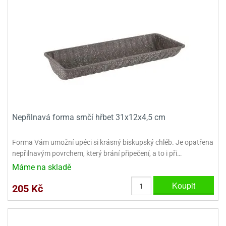
dlé
travin
ířata
ladící
o
reje
noušky
echové
krajovátka
áša
abičky
stliny
edvěd
krajovátka
o
noušky
prava
dvídka
ú
krajovátka
Nepřilnavá forma srnčí hřbet 31x12x4,5 cm
nnie-
dovy
e-
Forma Vám umožní upéci si krásný biskupský chléb. Je opatřena
krajovátka
ooh
nepřilnavým povrchem, který brání připečení, a to i při…
o
tatní
Máme na skladě
noušky
Koupit
ady
ckey
205 Kč
krajovátek
ouse
tatní
nnie