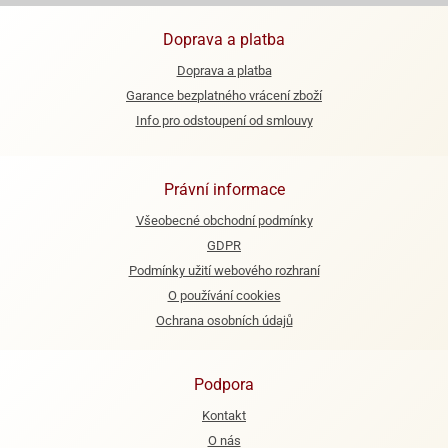
e
Doprava a platba
urfs
Doprava a platba
o
Garance bezplatného vrácení zboží
noušky
Info pro odstoupení od smlouvy
apkové
troly
Právní informace
aw
trol
Všeobecné obchodní podmínky
GDPR
o
noušky
Podmínky užití webového rozhraní
olls
O používání cookies
Ochrana osobních údajů
olové
Podpora
Kontakt
O nás