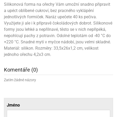
noční
rotechnika
uka
pět
gurky
hárky
Silikonová forma na ořechy Vám umožní snadno připravit
ekt
nutí
roviny
obení
ambovací
roba
očné
měrky
čení
omůcky
jníky
ířátka
o
valování
rcování
try
leba
a upéct oblíbené cukroví, bez pracného vyklápění
oždí
tol
izu
ouka
ojany
noušky
ětce
zerty,
ouka
noční
jednotlivých formiček. Naráz upečete 40 ks pečiva.
nve
likonové
enášení
tbal
liéfní
jové
krářské
rry
dlé
ngerfood
ažovky
lení
plně
pět
oždí
obení
rmy
rtů
Využijete ji ale i k přípravě čokoládových dobrot. Silikonové
dložky
nvice
že
tter
dlou
ěty
oždí
nvičky
azy
ort
hárky,
formy jsou lehké a nepřilnavé, těsto se v nich nepřipéká,
rvou
leba
émy
ndlová
plně
san)
nbóny
zertů
likonové
nky
chyňské
o
lenky,
plně
nepohlcují pachy z potravin. Odolné teplotám od -40 °C do
ouka
íbory
omoce
rmy
že
noušky
kuté
límky
lebníky
eje
+220 °C. Snadné mytí v myčce nádobí, jsou velmi skladné.
émy
parace
íprava
llo
rvy
émy
dy
Materiál: silikon. Rozměry: 33,5x26x1,2 cm, velikost
vy
chyňské
čení
líře
tty
lebovky
ky
rémy
nců
ztuhy
žky
pytky
jednoho ořechu 4,2x3 cm.
eje
rmosky
rtů
likonové
o
echy,
pět
plně
ruhadla,
tření
kavice
noušky
pojů
ky
ndle
rabky
žů
Komentáře (0)
edá
rmelády,
echy,
dložky
echy,
echová
žemy
ndle
áječe
kénka
ry
Zatím žádné názory
ndle
sla
ta
hucovací
ndlová
cy,
ady
echová
emo
kařské
sty,
ouka
dnosy
žů
hy
sla
roviny
omata
a
káčky
dtácky
krajovátka
pět
kařské
Jméno
rty
levy
pět
roviny
ojany
ploměry
pékací
krajovátka
lavu
azé
levy