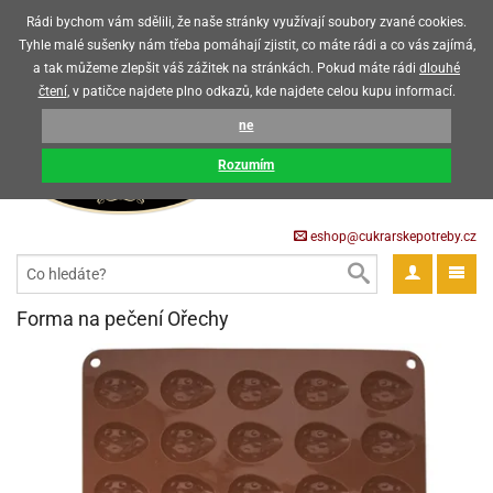
Upozorňujeme zákazníky, že v horkých letních měsících máme omezený
Rádi bychom vám sdělili, že naše stránky využívají soubory zvané cookies.
prodej čokoládových výrobků
Tyhle malé sušenky nám třeba pomáhají zjistit, co máte rádi a co vás zajímá,
a tak můžeme zlepšit váš zážitek na stránkách. Pokud máte rádi
dlouhé
CZK
EUR
CZ
čtení
, v patičce najdete plno odkazů, kde najdete celou kupu informací.
KOŠÍK
ne
0 Kč
pět
Rozumím
krářské
pět
třeby
eshop@cukrarskepotreby.cz
roviny
pět
gredience
pět
tahovací
pět
a
krářské
pět
gredience
čení
Forma na pečení Ořechy
můcky
delovací
tahovací
tahovací
krářské
pět
oty
bovky
omůcky
pět
omůcky
ondant)
delovací
delovací
a
rtové
pět
oty
pět
obení
eceda
omůcky
oty
rcipán
ůl
pět
rmy
ondant)
ondant)
chyňské
rtové
korace
pět
pět
sla
obení
travinářské
čka
pět
rma
tahovací
rcipán
třeby
rmy
rcipán
rvy
nčí
oty
gurky
mácí
oristické
ičky
korace