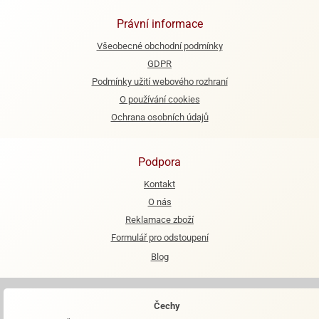
Právní informace
e
urfs
Všeobecné obchodní podmínky
GDPR
o
noušky
Podmínky užití webového rozhraní
apkové
O používání cookies
troly
Ochrana osobních údajů
aw
trol
Podpora
o
Kontakt
noušky
O nás
olls
Reklamace zboží
olové
Formulář pro odstoupení
Blog
Čechy