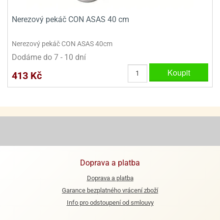
ooby-
rezové
oo
Nerezový pekáč CON ASAS 40 cm
krajovačky
o
Nerezový pekáč CON ASAS 40cm
noušky
pongeBoba
Dodáme do 7 - 10 dní
Koupit
o
413 Kč
noušky
ar
rs
ězdné
lky
o
noušky
Doprava a platba
per
Doprava a platba
rio
Garance bezplatného vrácení zboží
o
Info pro odstoupení od smlouvy
noušky
oulů