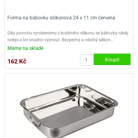
ady
o
krajovátek
noušky
imoňů
Forma na bábovku silikonová 24 x 11 cm červená
noce
nions
Díky povrchu vyrobenému z kvalitního silikonu se bábovka nikdy
ady
nelepí a lze snadno vyjmout. Bezpečný a odolný silikon…
krajovátek
o
noušky
Máme na skladě
likonoce
necraft
Koupit
162 Kč
klápěcí
o
rmičky
noušky
y
krajovátka
tle
ony
ětynky,
o
blihy
noušky
incezen
krajovátka
sney
lká
o
rníky
noušky