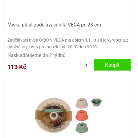
dlé
travin
ířata
ladící
o
reje
noušky
echové
krajovátka
áša
abičky
Miska plast zadělávací bílá VECA pr. 28 cm
stliny
edvěd
Zadělávací mísa ORION VECA má objem 4,1 litru a je vyrobena z
krajovátka
o
odolného plastu pro použití od -20 °C do +90 °C.
noušky
prava
Naskladňujeme do 2 týdnů
dvídka
Koupit
ú
krajovátka
113 Kč
nnie-
dovy
e-
krajovátka
ooh
o
tatní
noušky
ady
ckey
krajovátek
ouse
tatní
nnie