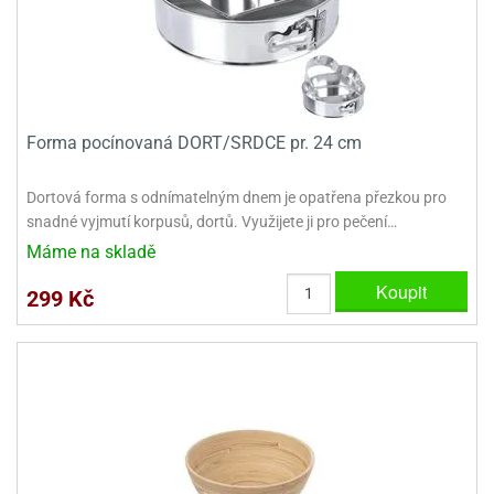
dlé
travin
ířata
ladící
o
reje
noušky
echové
krajovátka
áša
abičky
stliny
edvěd
Forma pocínovaná DORT/SRDCE pr. 24 cm
krajovátka
o
noušky
prava
Dortová forma s odnímatelným dnem je opatřena přezkou pro
dvídka
snadné vyjmutí korpusů, dortů. Využijete ji pro pečení…
ú
krajovátka
Máme na skladě
nnie-
dovy
Koupit
299 Kč
e-
krajovátka
ooh
o
tatní
noušky
ady
ckey
krajovátek
ouse
tatní
nnie