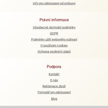
Info pro odstoupení od smlouvy
e
urfs
Právní informace
o
noušky
Všeobecné obchodní podmínky
apkové
GDPR
troly
Podmínky užití webového rozhraní
O používání cookies
aw
trol
Ochrana osobních údajů
o
noušky
Podpora
olls
Kontakt
olové
O nás
Reklamace zboží
Formulář pro odstoupení
Blog