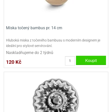
ady
o
krajovátek
noušky
imoňů
noce
nions
ady
Miska točený bambus pr. 14 cm
krajovátek
o
noušky
Hluboká miska z točeného bambusu s moderním designem je
likonoce
necraft
ideální pro stylové servírování.
klápěcí
o
Naskladňujeme do 2 týdnů
rmičky
noušky
Koupit
120 Kč
y
krajovátka
tle
ony
ětynky,
o
blihy
noušky
incezen
krajovátka
sney
lká
o
rníky
noušky