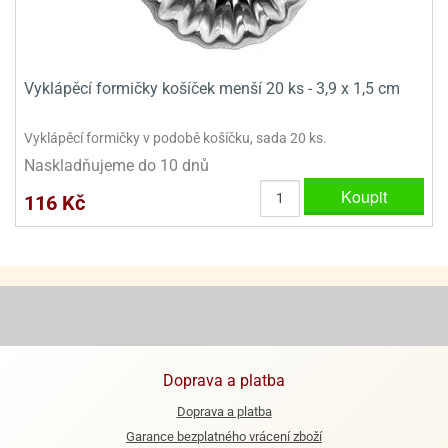
ooby-
rezové
oo
krajovačky
o
Vyklápěcí formičky košíček menší 20 ks - 3,9 x 1,5 cm
noušky
pongeBoba
Vyklápěcí formičky v podobě košíčku, sada 20 ks.
o
Naskladňujeme do 10 dnů
noušky
ar
Koupit
116 Kč
rs
ězdné
lky
o
noušky
per
rio
Doprava a platba
o
Doprava a platba
noušky
Garance bezplatného vrácení zboží
oulů