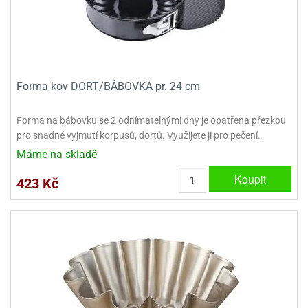
ady
o
krajovátek
noušky
imoňů
noce
nions
ady
Forma kov DORT/BÁBOVKA pr. 24 cm
krajovátek
o
noušky
likonoce
necraft
Forma na bábovku se 2 odnímatelnými dny je opatřena přezkou
pro snadné vyjmutí korpusů, dortů. Využijete ji pro pečení…
klápěcí
o
Máme na skladě
rmičky
noušky
y
Koupit
423 Kč
krajovátka
tle
ony
ětynky,
o
blihy
noušky
incezen
krajovátka
sney
lká
o
rníky
noušky