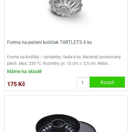
dlé
travin
ířata
ladící
o
reje
noušky
echové
krajovátka
áša
abičky
stliny
edvěd
krajovátka
Forma na pečení košíček TARTLETS 6 ks
o
noušky
prava
dvídka
Forma na košíčky – tartaletky. Sada 6 ks. Materiál: pocínovaný
ú
krajovátka
plech. Max. 230 °C. Rozměry: pr. 10 cm, v. 3,5 cm. Nelze…
Máme na skladě
nnie-
dovy
e-
Koupit
175 Kč
krajovátka
ooh
o
tatní
noušky
ady
ckey
krajovátek
ouse
tatní
nnie