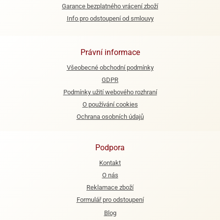
Garance bezplatného vrácení zboží
e
Info pro odstoupení od smlouvy
urfs
o
Právní informace
noušky
apkové
Všeobecné obchodní podmínky
troly
GDPR
Podmínky užití webového rozhraní
aw
trol
O používání cookies
Ochrana osobních údajů
o
noušky
olls
Podpora
olové
Kontakt
O nás
Reklamace zboží
Formulář pro odstoupení
Blog