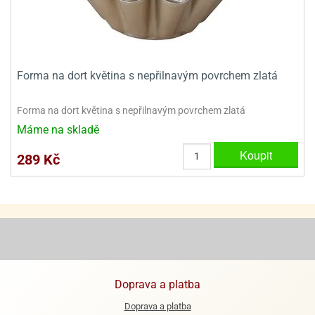
ooby-
rezové
oo
krajovačky
o
noušky
Forma na dort květina s nepřilnavým povrchem zlatá
pongeBoba
o
Forma na dort květina s nepřilnavým povrchem zlatá
noušky
Máme na skladě
ar
rs
Koupit
289 Kč
ězdné
lky
o
noušky
per
rio
o
Doprava a platba
noušky
Doprava a platba
oulů