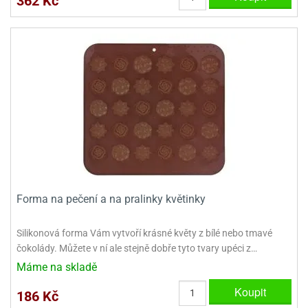
362 Kč
dlé
travin
ířata
ladící
o
reje
noušky
echové
krajovátka
áša
abičky
stliny
edvěd
krajovátka
o
noušky
prava
dvídka
ú
krajovátka
nnie-
dovy
e-
krajovátka
ooh
Forma na pečení a na pralinky květinky
o
tatní
Silikonová forma Vám vytvoří krásné květy z bílé nebo tmavé
noušky
čokolády. Můžete v ní ale stejně dobře tyto tvary upéci z…
ady
ckey
krajovátek
ouse
Máme na skladě
Koupit
tatní
nnie
186 Kč