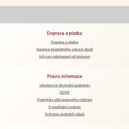
ooby-
rezové
oo
krajovačky
o
noušky
pongeBoba
Doprava a platba
Doprava a platba
o
noušky
Garance bezplatného vrácení zboží
ar
Info pro odstoupení od smlouvy
rs
ězdné
Právní informace
lky
Všeobecné obchodní podmínky
o
GDPR
noušky
per
Podmínky užití webového rozhraní
rio
O používání cookies
Ochrana osobních údajů
o
noušky
oulů