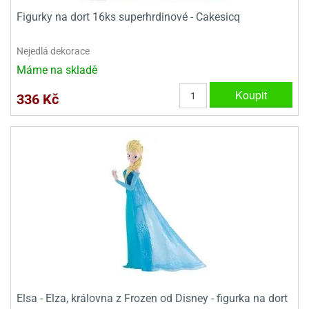
ooby-
Figurky na dort 16ks superhrdinové - Cakesicq
rezové
oo
krajovačky
o
Nejedlá dekorace
noušky
Máme na skladě
pongeBoba
Koupit
336 Kč
o
noušky
ar
rs
ězdné
lky
o
noušky
per
rio
o
noušky
Elsa - Elza, královna z Frozen od Disney - figurka na dort
oulů