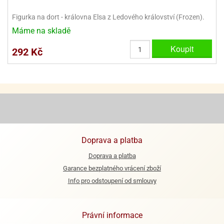
Figurka na dort - královna Elsa z Ledového království (Frozen).
e
urfs
Máme na skladě
o
Koupit
292 Kč
noušky
apkové
troly
aw
trol
o
noušky
Doprava a platba
olls
Doprava a platba
olové
Garance bezplatného vrácení zboží
Info pro odstoupení od smlouvy
Právní informace