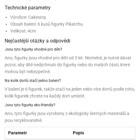
noční
rotechnika
uka
pět
gurky
hárky
ekt
nutí
roviny
obení
ambovací
roba
Technické parametry
očné
měrky
čení
omůcky
jníky
ířátka
o
valování
rcování
try
leba
oždí
tol
izu
ouka
ojany
noušky
ětce
zerty,
ouka
Výrobce: Cakesicq
noční
nve
likonové
enášení
tbal
liéfní
jové
krářské
rry
dlé
ngerfood
ažovky
lení
Obsah balení: 6 kusů figurky Pikatchu
plně
pět
oždí
obení
rmy
rtů
dložky
nvice
že
tter
dlou
ěty
oždí
Velikost: 4cm
nvičky
azy
ort
hárky,
rvou
leba
émy
ndlová
plně
san)
nbóny
zertů
likonové
nky
chyňské
o
lenky,
Nejčastější otázky a odpovědi
plně
ouka
íbory
omoce
rmy
že
noušky
kuté
límky
lebníky
eje
Jsou tyto figurky vhodné pro děti?
émy
parace
íprava
llo
rvy
émy
dy
vy
chyňské
Ano, figurky jsou vhodné pro děti od 3 let. Nicméně, je nutné dávat
čení
líře
tty
lebovky
ky
rémy
nců
ztuhy
žky
pytky
pozor, aby dítě nedýchnulo do figurky nebo do malých částí, které
eje
rmosky
rtů
likonové
o
mohou být nebezpečné.
echy,
pět
plně
ruhadla,
tření
kavice
noušky
pojů
ky
ndle
rabky
Na kolik dortů stačí jedno balení?
žů
edá
rmelády,
echy,
dložky
V balení je 6 figurek, takže stačí na jeden nebo více dortů podle toho,
echy,
echová
žemy
ndle
áječe
kénka
ry
ndle
kolik figuriek chcete na každý dort umístit.
sla
ta
hucovací
ndlová
cy,
ady
Jsou tyto figurky eko-friendly?
echová
emo
kařské
sty,
ouka
dnosy
žů
hy
sla
Ano, tyto figurky jsou vyrobeny z ekologicky šetrných materiálů a
roviny
omata
a
jsou recyklovatelné.
káčky
dtácky
krajovátka
pět
kařské
rty
levy
pět
roviny
Parametr
Popis
ojany
ploměry
pékací
krajovátka
lavu
azé
levy