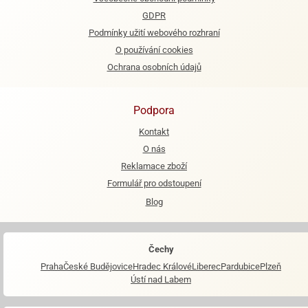
GDPR
e
Podmínky užití webového rozhraní
urfs
O používání cookies
o
Ochrana osobních údajů
noušky
apkové
troly
Podpora
aw
Kontakt
trol
O nás
Reklamace zboží
o
Formulář pro odstoupení
noušky
olls
Blog
olové
Čechy
Praha
České Budějovice
Hradec Králové
Liberec
Pardubice
Plzeň
Ústí nad Labem