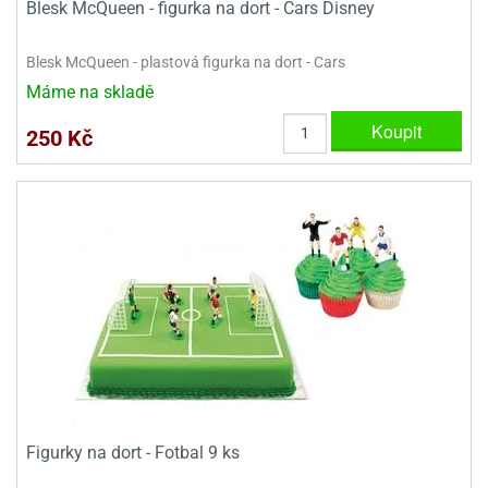
Blesk McQueen - figurka na dort - Cars Disney
ady
o
krajovátek
noušky
imoňů
Blesk McQueen - plastová figurka na dort - Cars
noce
Máme na skladě
nions
ady
Koupit
250 Kč
krajovátek
o
noušky
likonoce
necraft
klápěcí
o
rmičky
noušky
y
krajovátka
tle
ony
ětynky,
o
blihy
noušky
incezen
krajovátka
sney
lká
Figurky na dort - Fotbal 9 ks
o
rníky
noušky