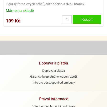
ooby-
Figurky fotbalových hráčů, rozhodčího a dvou branek.
rezové
oo
Máme na skladě
krajovačky
o
Koupit
109 Kč
noušky
pongeBoba
o
noušky
ar
rs
ězdné
Doprava a platba
lky
Doprava a platba
o
Garance bezplatného vrácení zboží
noušky
per
Info pro odstoupení od smlouvy
rio
o
Právní informace
noušky
oulů
Všeobecné obchodní podmínky