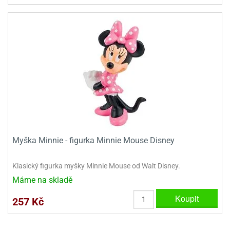
ady
o
krajovátek
noušky
imoňů
noce
nions
ady
krajovátek
o
noušky
likonoce
necraft
klápěcí
o
rmičky
noušky
y
krajovátka
tle
Myška Minnie - figurka Minnie Mouse Disney
ony
ětynky,
Klasický figurka myšky Minnie Mouse od Walt Disney.
o
blihy
noušky
Máme na skladě
incezen
krajovátka
Koupit
sney
257 Kč
lká
o
rníky
noušky