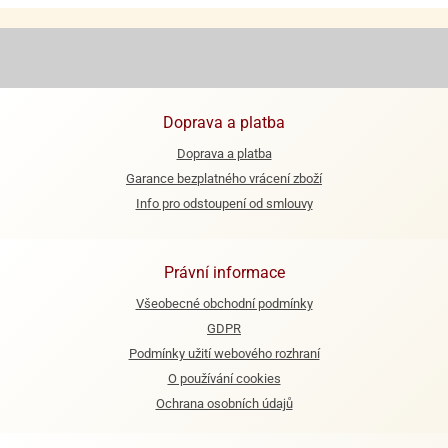
ooby-
rezové
oo
krajovačky
o
noušky
pongeBoba
Doprava a platba
o
Doprava a platba
noušky
Garance bezplatného vrácení zboží
ar
Info pro odstoupení od smlouvy
rs
ězdné
lky
Právní informace
Všeobecné obchodní podmínky
o
noušky
GDPR
per
Podmínky užití webového rozhraní
rio
O používání cookies
o
Ochrana osobních údajů
noušky
oulů