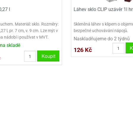
VINY NA DONUTY
OVINY NA DONUTY
POLEVA V PECKÁCH
GRILÁŠ (GRILIÁŽ)
VYKRAJOVÁTKA - VÁNOCE
,27 l
Láhev sklo CLIP uzávěr 1l hr
AČKY A SMETANY
HAČKY A SMETANY
DRIP POLEVY
ZTUŽOVAČE ŠLEHAČKY
VYKRAJOVÁTKA - VELIKONOCE
 uchem. Materiál: sklo. Rozměry:
Skleněná láhev s klipem o objemu
ZLINY
ZMRZLINY
ROSTLINNÉ ŠLEHAČKY
VYKRAJOVÁTKA - ZVÍŘATA
27 l, pr. 7 cm, v. 9 cm. Lze mýt v
bezpečné uchovávání nápojů.
ATINY
ŽELATINY
ŽIVOČIŠNÉ ŠLEHAČKY
VYKRAJOVÁTKA - ROSTLINY
a nádobí i používat v MVT.
Naskladňujeme do 2 týdnů
na skladě
K
TNÍ CUKRÁŘSKÉ SUROVINY
TNÍ CUKRÁŘSKÉ SUROVINY
JEDLÉ CHLADÍCÍ SPREJE
VYKRAJOVÁTKA - DOPRAVA
126 Kč
Koupit
č
VYKRAJOVÁTKA - BUDOVY
VYKRAJOVÁTKA - OSTATNÍ
SADY VYKRAJOVÁTEK - OSTATNÍ
SADY VYKRAJOVÁTEK - VÁNOCE
SADY VYKRAJOVÁTEK - VELIKONOCE
VYKLÁPĚCÍ FORMIČKY
VYKRAJOVÁTKA - HNĚTYNKY, NA KO