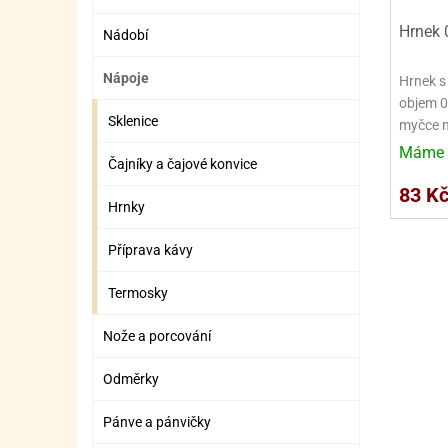
SURO
SUR
Hrnek 0
Nádobí
ŠLEH
ŠLE
Nápoje
Hrnek s
ZMR
objem 0,
Sklenice
ŽEL
myčce n
Máme 
OSTA
OSTA
Čajníky a čajové konvice
83 K
Hrnky
Příprava kávy
Termosky
Nože a porcování
Odměrky
Pánve a pánvičky