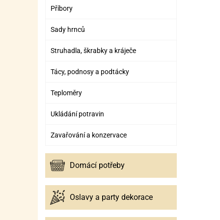
Příbory
Sady hrnců
Struhadla, škrabky a kráječe
Tácy, podnosy a podtácky
Teploměry
Ukládání potravin
Zavařování a konzervace
Domácí potřeby
Oslavy a party dekorace