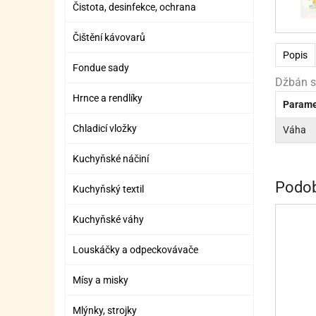
Čistota, desinfekce, ochrana
ZÁBAVNÉ HRAČKY, DOPLŇKY
VÝROBA SLIZU
BOXY A TAŠKY NA POMŮCKY
OTOČ
SILI
PŘEN
K
ZÁBAVNÍ PYROTECHNIKA
FLAMBOVACÍ PISTOL
SEPA
KO
Čištění kávovarů
Popis
MLÉČ
ML
Fondue sady
Džbán s 
MOUK
M
Hrnce a rendlíky
Parame
NÁPL
N
Chladicí vložky
Váha
OLEJ
Kuchyňské náčiní
OŘEC
O
Podob
Kuchyňský textil
OŘEC
O
Kuchyňské váhy
PEKA
PEK
Louskáčky a odpeckovávače
POLE
P
Mísy a misky
PŘÍS
PŘÍS
Mlýnky, strojky