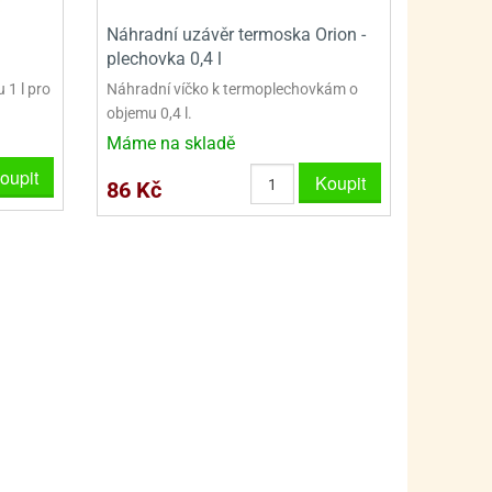
PRO FANOUŠKY ŠMOULŮ - THE SMURFS
SKLENĚNÉ DÓZY A LAHVE
Náhradní uzávěr termoska Orion -
PRO FANOUŠKY TLAPKOVÉ PATROLY - PAW PATRO
VAKUOVÉ UCHOVÁNÍ POTRAVIN
plechovka 0,4 l
 1 l pro
Náhradní víčko k termoplechovkám o
PRO FANOUŠKY TROLLS - TROLOVÉ
PLECHOVÉ KRABIČKY
objemu 0,4 l.
Máme na skladě
oupit
Koupit
86 Kč
BLIHY