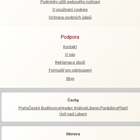
Podmínky užití webového rozhraní
O používání cookies
e
urfs
Ochrana osobních údajů
o
noušky
Podpora
apkové
Kontakt
troly
O nás
aw
Reklamace zboží
trol
Formulář pro odstoupení
o
Blog
noušky
olls
Čechy
olové
Praha
České Budějovice
Hradec Králové
Liberec
Pardubice
Plzeň
Ústí nad Labem
Morava