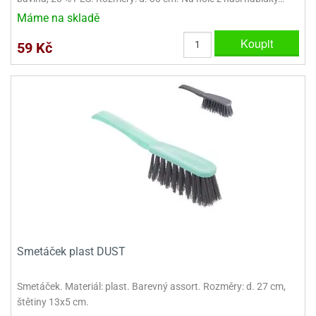
ady
o
Máme na skladě
krajovátek
noušky
imoňů
Koupit
59 Kč
noce
nions
ady
krajovátek
o
noušky
likonoce
necraft
klápěcí
o
rmičky
noušky
y
krajovátka
tle
ony
ětynky,
o
blihy
noušky
Smetáček plast DUST
incezen
krajovátka
sney
lká
Smetáček. Materiál: plast. Barevný assort. Rozměry: d. 27 cm,
o
štětiny 13x5 cm.
rníky
noušky