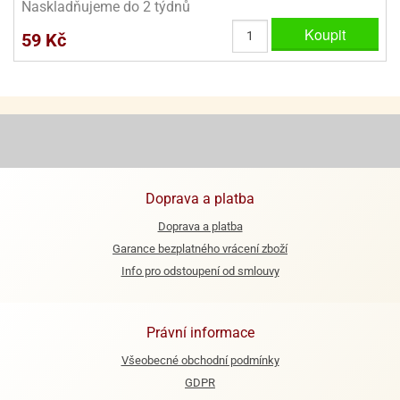
Naskladňujeme do 2 týdnů
ooby-
rezové
oo
Koupit
59 Kč
krajovačky
o
noušky
pongeBoba
o
noušky
ar
rs
Doprava a platba
ězdné
Doprava a platba
lky
Garance bezplatného vrácení zboží
Info pro odstoupení od smlouvy
o
noušky
per
rio
Právní informace
o
Všeobecné obchodní podmínky
noušky
GDPR
oulů