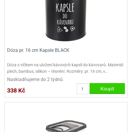
dlé
travin
ířata
ladící
o
reje
noušky
echové
krajovátka
áša
abičky
stliny
edvěd
krajovátka
o
noušky
Dóza pr. 16 cm Kapsle BLACK
prava
dvídka
ú
krajovátka
Dóza s víčkem na uložení kávových kapslí do kávovarů. Materiál:
plech, bambus, silikon – těsnění. Rozměry: pr. 16 cm, v…
nnie-
dovy
Naskladňujeme do 2 týdnů
e-
krajovátka
ooh
Koupit
338 Kč
o
tatní
noušky
ady
ckey
krajovátek
ouse
tatní
nnie