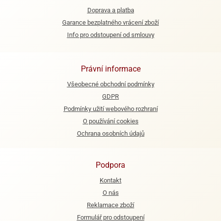
Doprava a platba
e
Garance bezplatného vrácení zboží
urfs
Info pro odstoupení od smlouvy
o
noušky
apkové
Právní informace
troly
Všeobecné obchodní podmínky
aw
GDPR
trol
Podmínky užití webového rozhraní
O používání cookies
o
noušky
Ochrana osobních údajů
olls
olové
Podpora
Kontakt
O nás
Reklamace zboží
Formulář pro odstoupení