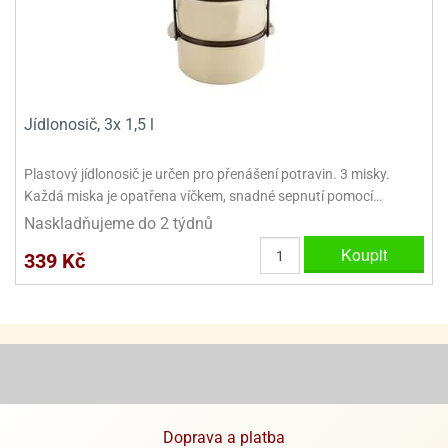
ooby-
rezové
oo
krajovačky
o
noušky
pongeBoba
Jídlonosič, 3x 1,5 l
o
noušky
Plastový jídlonosič je určen pro přenášení potravin. 3 misky.
ar
Každá miska je opatřena víčkem, snadné sepnutí pomocí…
rs
Naskladňujeme do 2 týdnů
ězdné
Koupit
339 Kč
lky
o
noušky
per
rio
o
noušky
Doprava a platba
oulů