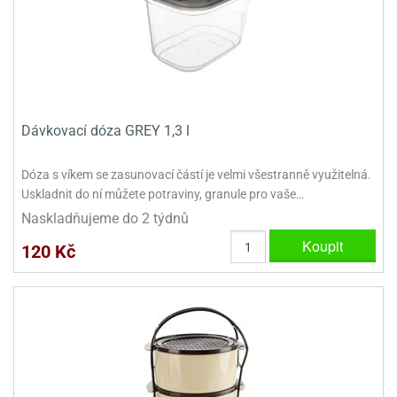
ady
o
krajovátek
noušky
imoňů
noce
nions
ady
krajovátek
o
Dávkovací dóza GREY 1,3 l
noušky
likonoce
necraft
Dóza s víkem se zasunovací částí je velmi všestranně využitelná.
klápěcí
o
Uskladnit do ní můžete potraviny, granule pro vaše…
rmičky
noušky
Naskladňujeme do 2 týdnů
y
krajovátka
tle
Koupit
120 Kč
ony
ětynky,
o
blihy
noušky
incezen
krajovátka
sney
lká
o
rníky
noušky